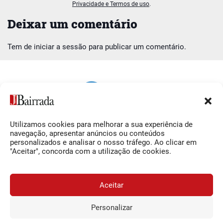
Privacidade e Termos de uso
.
Deixar um comentário
Tem de
iniciar a sessão
para publicar um comentário.
Utilizamos cookies para melhorar a sua experiência de
Siga-nos
O Jornal da Bairrada
navegação, apresentar anúncios ou conteúdos
personalizados e analisar o nosso tráfego. Ao clicar em
Facebook
Contactos
"Aceitar", concorda com a utilização de cookies.
Instagram
Ficha Técnica
YouTube
Estatuto Editorial
Aceitar
Termos e Condições
Personalizar
JORNAL DA BAIRRADA
Assine o
a
Assinar