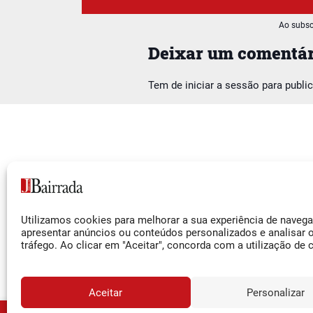
Ao subsc
Deixar um comentár
Tem de
iniciar a sessão
para publi
Siga-nos
Utilizamos cookies para melhorar a sua experiência de naveg
Facebook
apresentar anúncios ou conteúdos personalizados e analisar 
tráfego. Ao clicar em "Aceitar", concorda com a utilização de 
Instagram
YouTube
Aceitar
Personalizar