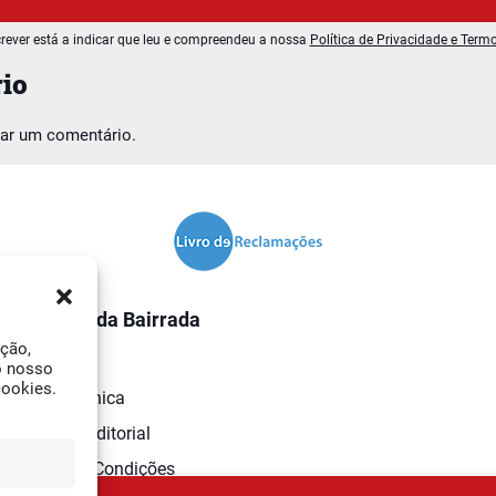
rever está a indicar que leu e compreendeu a nossa
Política de Privacidade e Term
io
car um comentário.
O Jornal da Bairrada
ação,
Contactos
o nosso
cookies.
Ficha Técnica
Estatuto Editorial
Termos e Condições