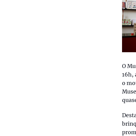
O Mus
16h, 
o mot
Muse
quase
Desta
brinq
prome