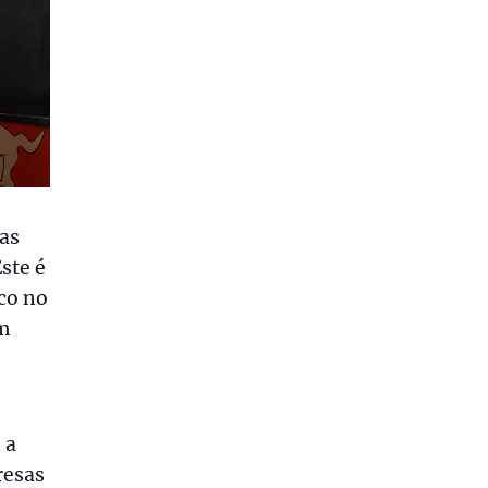
las
ste é
co no
om
 a
resas