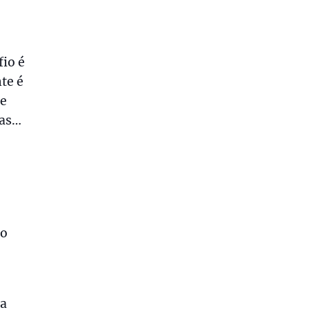
io é
te é
ue
ras…
o
co
 a