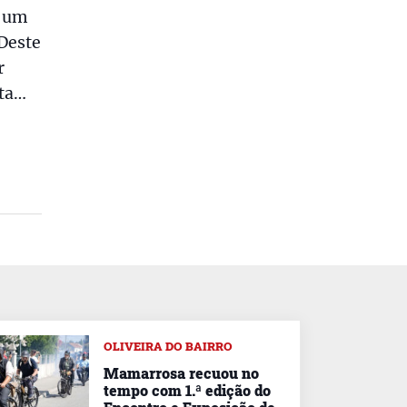
r um
 Deste
r
nta…
OLIVEIRA DO BAIRRO
Mamarrosa recuou no
tempo com 1.ª edição do