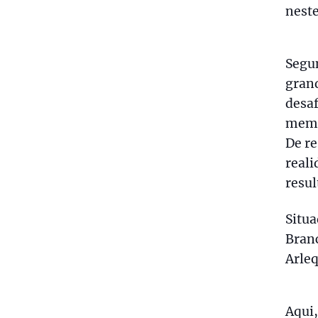
neste
Segun
gran
desaf
memó
De re
reali
resul
Situa
Branc
Arle
Aqui,