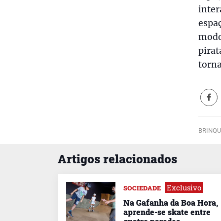
inter
espaç
modo,
pirat
torn
BRINQU
Artigos relacionados
Exclusivo
SOCIEDADE
Na Gafanha da Boa Hora,
aprende-se skate entre