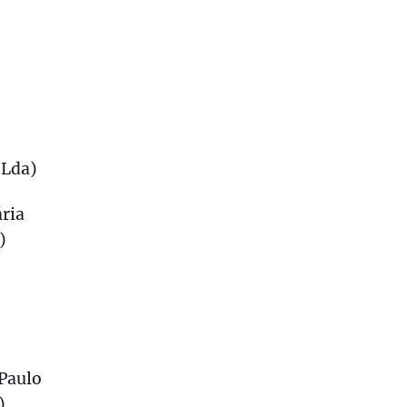
 Lda)
ária
)
 Paulo
)