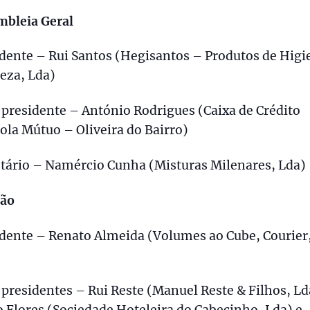
mbleia Geral
dente – Rui Santos (Hegisantos – Produtos de Higi
eza, Lda)
presidente – António Rodrigues (Caixa de Crédito
ola Mútuo – Oliveira do Bairro)
etário – Namércio Cunha (Misturas Milenares, Lda)
ção
idente – Renato Almeida (Volumes ao Cube, Courier
presidentes – Rui Reste (Manuel Reste & Filhos, Ld
 Flores (Sociedade Hoteleira do Cabecinho, Lda) e