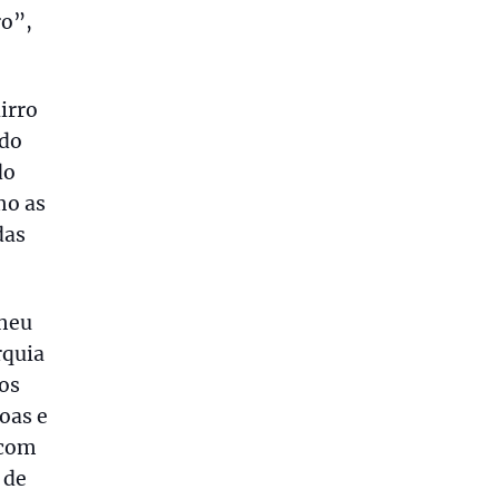
ro”,
irro
 do
do
mo as
das
lheu
rquia
os
oas e
“com
 de