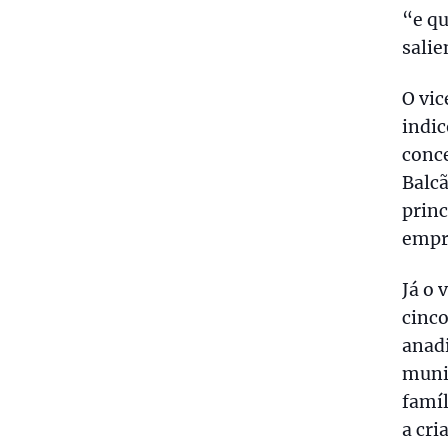
“e qu
salie
O vic
indic
conce
Balc
princ
empr
Já o 
cinco
anadi
munic
famí
a cri