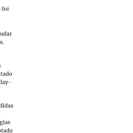
 foi
judar
s.
s
stado
lay-
didas
égias
otado