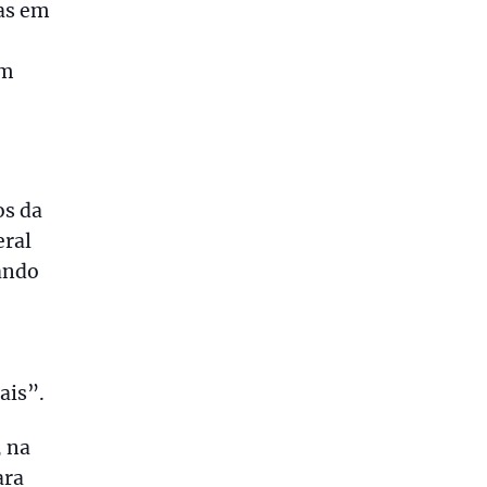
oas em
em
os da
eral
sando
ais”.
, na
ara