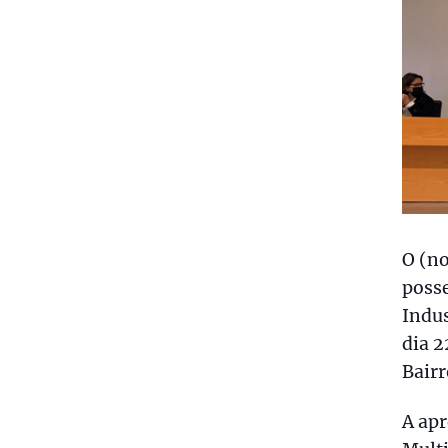
O (n
posse
Indus
dia 2
Bairr
A apr