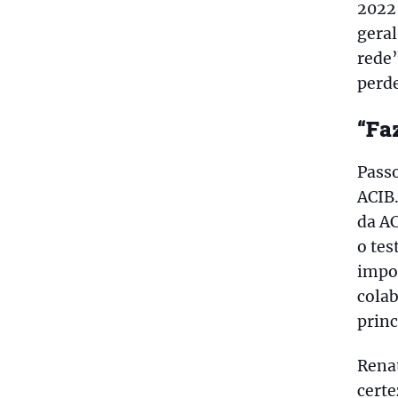
2022”
geral
rede”
perd
“Fa
Passo
ACIB.
da AC
o tes
impo
colab
princ
Renat
certe