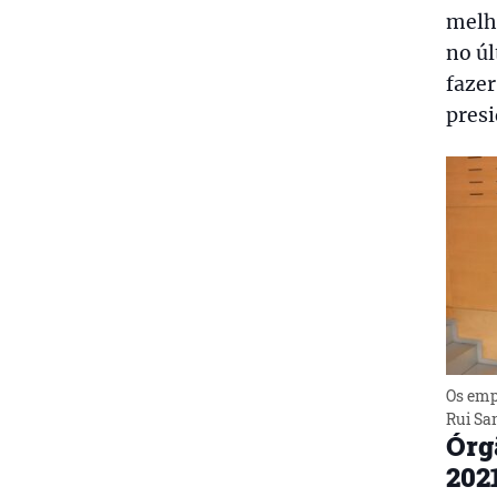
melh
no úl
fazer
presi
Os emp
Rui San
Órg
202