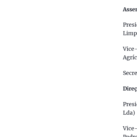
Asse
Presi
Limp
Vice-
Agríc
Secr
Dire
Pres
Lda)
Vice-
Pedro