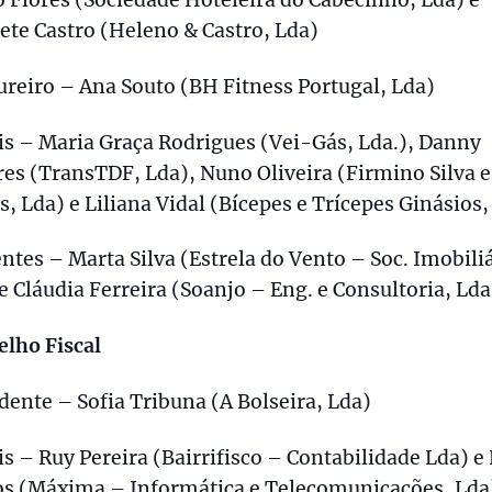
ete Castro (Heleno & Castro, Lda)
reiro – Ana Souto (BH Fitness Portugal, Lda)
s – Maria Graça Rodrigues (Vei-Gás, Lda.), Danny
es (TransTDF, Lda), Nuno Oliveira (Firmino Silva e
s, Lda) e Liliana Vidal (Bícepes e Trícepes Ginásios,
ntes – Marta Silva (Estrela do Vento – Soc. Imobili
 e Cláudia Ferreira (Soanjo – Eng. e Consultoria, Lda
lho Fiscal
dente – Sofia Tribuna (A Bolseira, Lda)
s – Ruy Pereira (Bairrifisco – Contabilidade Lda) e
os (Máxima – Informática e Telecomunicações, Lda