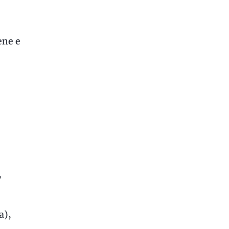
ene e
,
a),