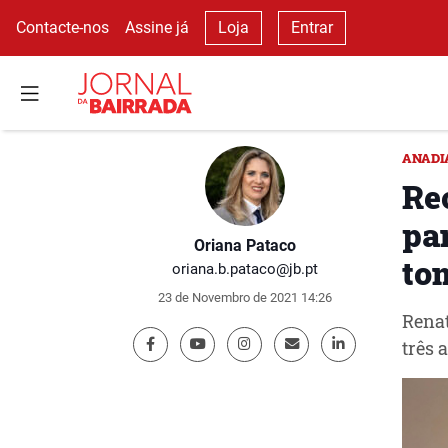
Contacte-nos
Assine já
Loja
Entrar
ANADI
Re
pa
Oriana Pataco
to
oriana.b.pataco@jb.pt
23 de Novembro de 2021 14:26
Renat
três 