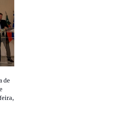
a de
e
feira,