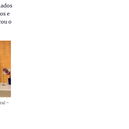
iados
os e
çou o
ral –