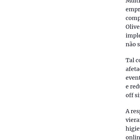
Mult
empre
comp
Olive
imple
não s
Tal c
afeta
even
e re
off s
A res
viera
higie
onli