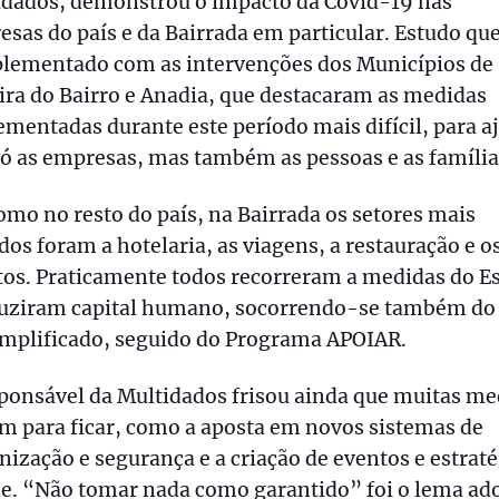
idados, demonstrou o impacto da Covid-19 nas
sas do país e da Bairrada em particular. Estudo que
lementado com as intervenções dos Municípios de
ira do Bairro e Anadia, que destacaram as medidas
mentadas durante este período mais difícil, para a
ó as empresas, mas também as pessoas e as família
omo no resto do país, na Bairrada os setores mais
dos foram a hotelaria, as viagens, a restauração e o
tos. Praticamente todos recorreram a medidas do E
duziram capital humano, socorrendo-se também do 
implificado, seguido do Programa APOIAR.
ponsável da Multidados frisou ainda que muitas me
m para ficar, como a aposta em novos sistemas de
nização e segurança e a criação de eventos e estrat
ne. “Não tomar nada como garantido” foi o lema ad