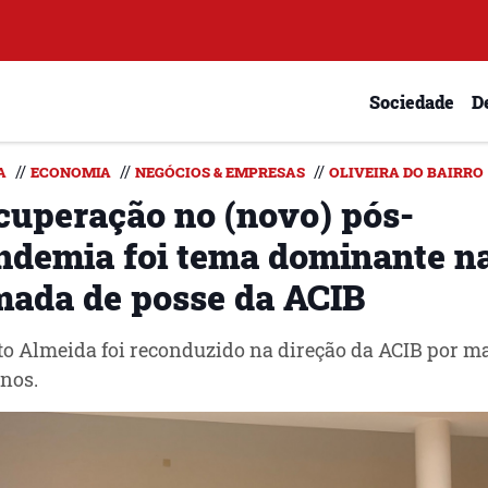
Sociedade
D
//
//
//
A
ECONOMIA
NEGÓCIOS & EMPRESAS
OLIVEIRA DO BAIRRO
cuperação no (novo) pós-
ndemia foi tema dominante n
mada de posse da ACIB
o Almeida foi reconduzido na direção da ACIB por m
anos.