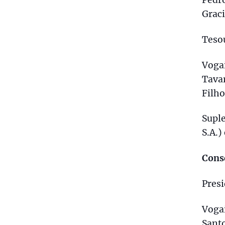
Graci
Tesou
Vogai
Tavar
Filho
Suple
S.A.)
Conse
Presi
Vogai
Sant