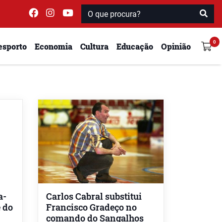
esporto
Economia
Cultura
Educação
Opinião
a-
Carlos Cabral substitui
e do
Francisco Gradeço no
comando do Sangalhos