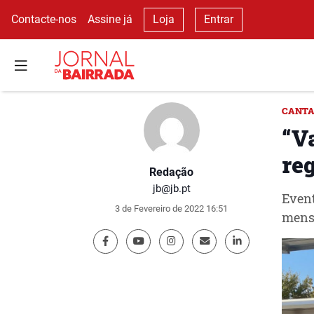
Contacte-nos
Assine já
Loja
Entrar
CANTA
“V
re
Redação
jb@jb.pt
Event
3 de Fevereiro de 2022 16:51
mens