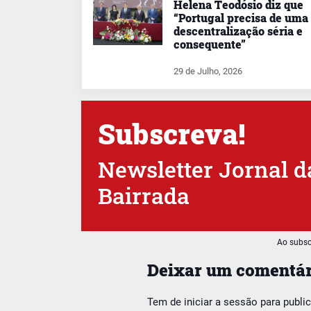
Helena Teodósio diz que
“Portugal precisa de uma
descentralização séria e
consequente”
29 de Julho, 2026
Subscreva!
Newsletter Jornal d
Bairrada
Ao subsc
Deixar um comentár
Tem de
iniciar a sessão
para publi