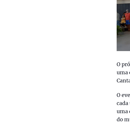
O pró
uma 
Canta
O eve
cada 
uma 
do m