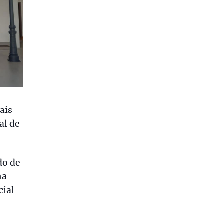
ais
al de
do de
ma
ial