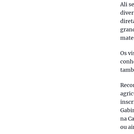
Ali s
diver
dire
grand
mate
Os vi
conhe
també
Recor
agric
inscr
Gabin
na Ca
ou ai