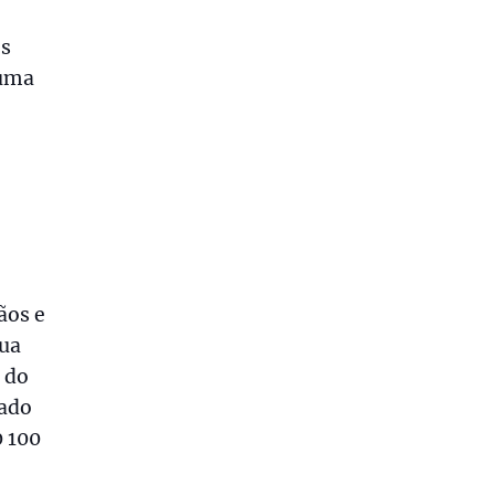
es
 uma
ãos e
sua
o do
iado
0 100