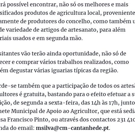
erá possível encontrar, não só os melhores e mais
sificados produtos de agricultura local, provenient
tamente de produtores do concelho, como também
e variedade de artigos de artesanato, para além
riais usados e em segunda mão.
sitantes vão terão ainda oportunidade, não só de
cer e comprar vários trabalhos realizados, como
m degustar várias iguarias típicas da região.
de-se também que a participação de todos os artes
ultores é gratuita, bastando para o efeito efetuar a 
ição, de segunda a sexta-feira, das 14h às 17h, junt
ete Municipal de Apoio ao Agricultor, que está sed
sa Francisco Pinto, ou através dos contactos 231 41
nda do email:
msilva@cm-cantanhede.pt
.