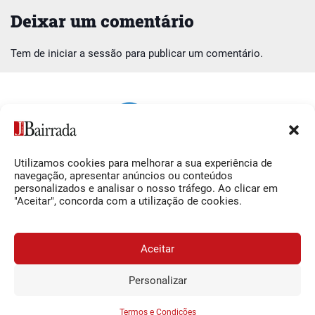
Deixar um comentário
Tem de
iniciar a sessão
para publicar um comentário.
Utilizamos cookies para melhorar a sua experiência de
Siga-nos
O Jornal da Bairrada
navegação, apresentar anúncios ou conteúdos
personalizados e analisar o nosso tráfego. Ao clicar em
Facebook
Contactos
"Aceitar", concorda com a utilização de cookies.
Instagram
Ficha Técnica
YouTube
Estatuto Editorial
Aceitar
Termos e Condições
Personalizar
JORNAL DA BAIRRADA
Assine o
a
Assinar
0,34€
© 2026 Jornal da Bairrada
partir de
/semana
Termos e Condições