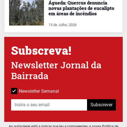
Águeda: Quercus denuncia
novas plantações de eucalipto
em áreas de incêndios
15 de Julho, 2026
Subscreva!
Newsletter Jornal da
Bairrada
Newsletter Semanal
Subscrever
Ao subscrever está a indicar que leu e compreendeu a nossa
Política de