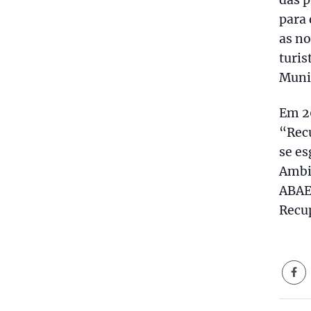
para 
as n
turis
Munic
Em 20
“Rec
se e
Ambi
ABAE
Recu