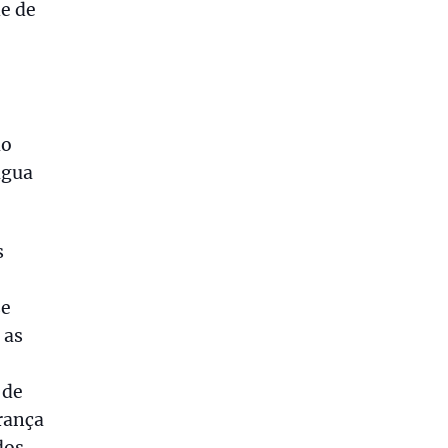
de de
ão
água
s
se
 as
 de
rança
dos