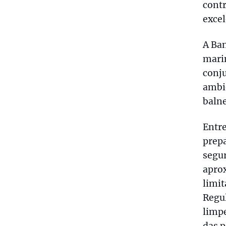
contr
excel
A Ban
marin
conju
ambie
balne
Entre
prepa
segur
apro
limit
Regul
limpe
das p