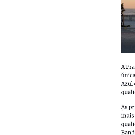
A Pra
únic
Azul 
quali
As pr
mais
quali
Bande