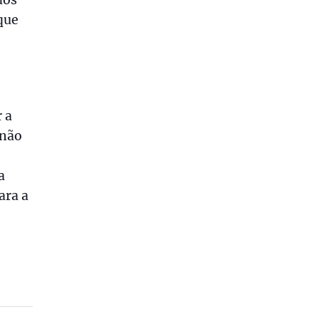
que
 a
 não
a
ara a