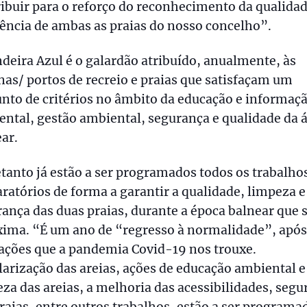
ibuir para o reforço do reconhecimento da qualida
ência de ambas as praias do nosso concelho”.
deira Azul é o galardão atribuído, anualmente, às
as/ portos de recreio e praias que satisfaçam um
nto de critérios no âmbito da educação e informaç
ntal, gestão ambiental, segurança e qualidade da 
ar.
tanto já estão a ser programados todos os trabalho
ratórios de forma a garantir a qualidade, limpeza e
ança das duas praias, durante a época balnear que 
xima. “É um ano de “regresso à normalidade”, após
ações que a pandemia Covid-19 nos trouxe.
arização das areias, ações de educação ambiental e
za das areias, a melhoria das acessibilidades, segu
raias, entre outros trabalhos, estão a ser programa