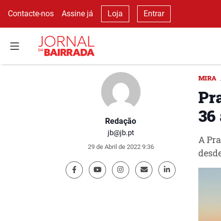
Contacte-nos
Assine já
Loja
Entrar
MIRA
Pr
36
Redação
jb@jb.pt
A Pra
29 de Abril de 2022 9:36
desde