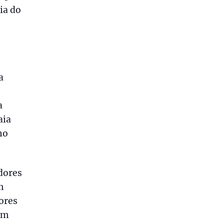
ia do
a
a
aia
no
dores
m
ores
vem