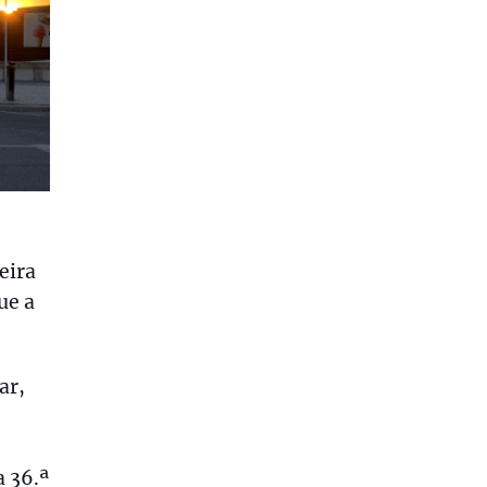
eira
ue a
ar,
a 36.ª