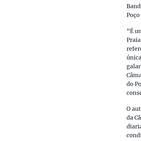
Bande
Poço 
“É u
Praia
refer
única
galar
Câma
do Po
conse
O aut
da Câ
diari
condi