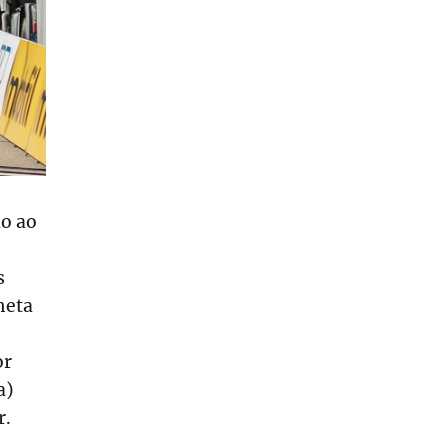
do ao
s
meta
or
a)
r.