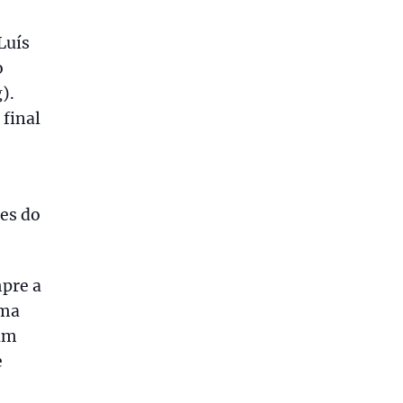
Luís
o
).
 final
tes do
mpre a
uma
am
e