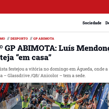
Sociedade
D
//
//
SMO
DESPORTO
GP ABIMOTA
.º GP ABIMOTA: Luís Mendon
teja “em casa”
lista festejou a vitória no domingo em Águeda, onde a
a – Glassdrive /Q8/ Anicolor – tem a sede.