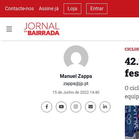
Contacte-nos
Assine já
Loja
Entrar
CICLI
42
fes
Manuel Zappa
zappa@jp.pt
O cic
15 de Junho de 2022 14:40
equip