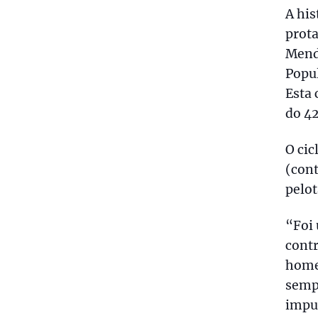
A his
prota
Mend
Popul
Esta 
do 4
O cic
(cont
pelot
“Foi 
contr
home
sempr
impu