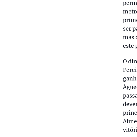
permi
metro
prime
ser p
mas o
este 
O dir
Perei
ganh
Águed
passa
deve
prin
Alme
vitór