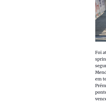
Foi a
sprin
segun
Mend
em te
Prém
pont
vence