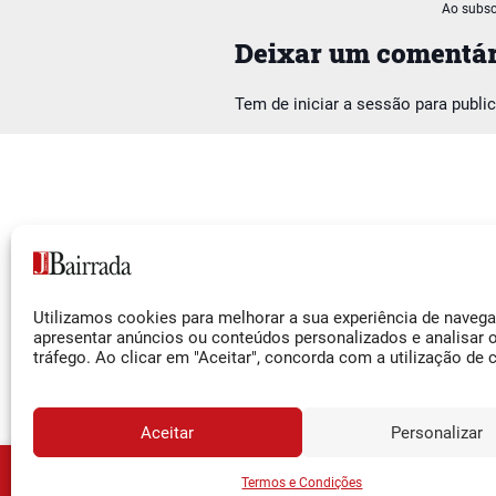
Ao subsc
Deixar um comentár
Tem de
iniciar a sessão
para publi
Siga-nos
Utilizamos cookies para melhorar a sua experiência de naveg
Facebook
apresentar anúncios ou conteúdos personalizados e analisar 
tráfego. Ao clicar em "Aceitar", concorda com a utilização de 
Instagram
YouTube
Aceitar
Personalizar
JORNA
Assine o
Termos e Condições
© 2026 Jornal da Bairrada