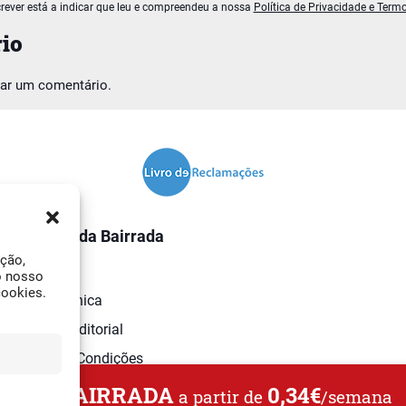
rever está a indicar que leu e compreendeu a nossa
Política de Privacidade e Term
io
car um comentário.
O Jornal da Bairrada
ação,
Contactos
o nosso
cookies.
Ficha Técnica
Estatuto Editorial
Termos e Condições
L DA BAIRRADA
0,34€
a partir de
/semana