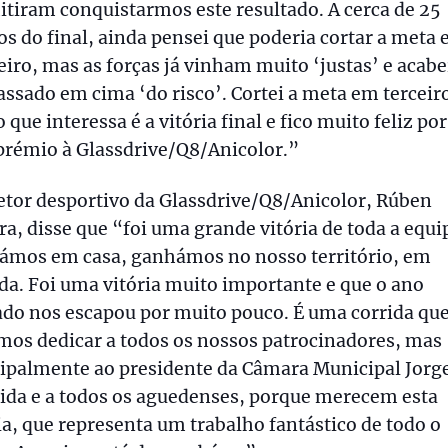
tiram conquistarmos este resultado. A cerca de 25
s do final, ainda pensei que poderia cortar a meta
iro, mas as forças já vinham muito ‘justas’ e acabe
assado em cima ‘do risco’. Cortei a meta em terceir
 que interessa é a vitória final e fico muito feliz por
prémio à Glassdrive/Q8/Anicolor.”
etor desportivo da Glassdrive/Q8/Anicolor, Rúben
ra, disse que “foi uma grande vitória de toda a equi
ámos em casa, ganhámos no nosso território, em
a. Foi uma vitória muito importante e que o ano
do nos escapou por muito pouco. É uma corrida qu
mos dedicar a todos os nossos patrocinadores, mas
cipalmente ao presidente da Câmara Municipal Jorg
ida e a todos os aguedenses, porque merecem esta
ia, que representa um trabalho fantástico de todo o