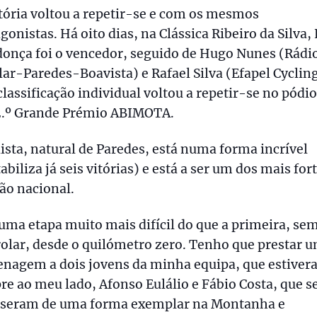
tória voltou a repetir-se e com os mesmos
gonistas. Há oito dias, na Clássica Ribeiro da Silva, 
onça foi o vencedor, seguido de Hugo Nunes (Rádi
ar-Paredes-Boavista) e Rafael Silva (Efapel Cycling
classificação individual voltou a repetir-se no pódio
2.º Grande Prémio ABIMOTA.
lista, natural de Paredes, está numa forma incrível
abiliza já seis vitórias) e está a ser um dos mais for
ão nacional.
uma etapa muito mais difícil do que a primeira, se
olar, desde o quilómetro zero. Tenho que prestar 
nagem a dois jovens da minha equipa, que estiver
e ao meu lado, Afonso Eulálio e Fábio Costa, que s
seram de uma forma exemplar na Montanha e