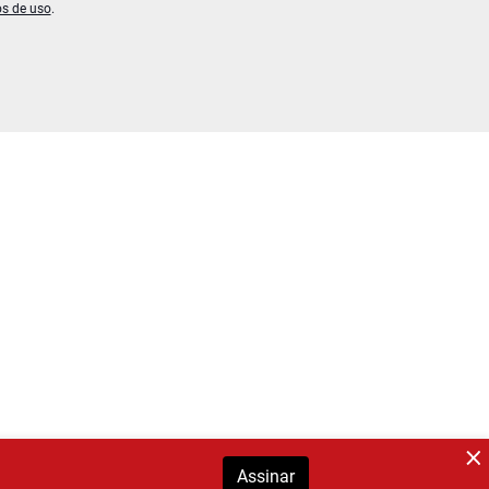
os de uso
.
Assinar