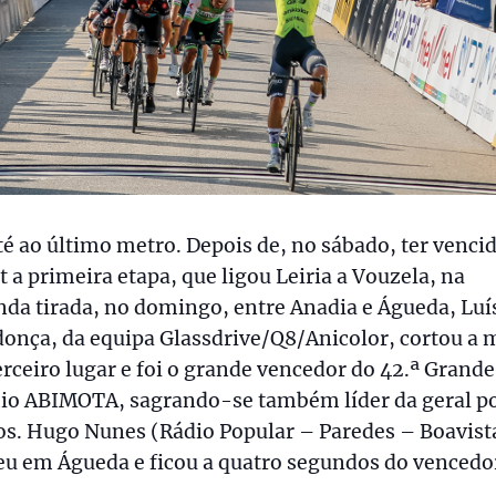
té ao último metro. Depois de, no sábado, ter venci
t a primeira etapa, que ligou Leiria a Vouzela, na
da tirada, no domingo, entre Anadia e Águeda, Luí
onça, da equipa Glassdrive/Q8/Anicolor, cortou a 
rceiro lugar e foi o grande vencedor do 42.ª Grande
io ABIMOTA, sagrando-se também líder da geral p
os. Hugo Nunes (Rádio Popular – Paredes – Boavist
u em Águeda e ficou a quatro segundos do vencedo