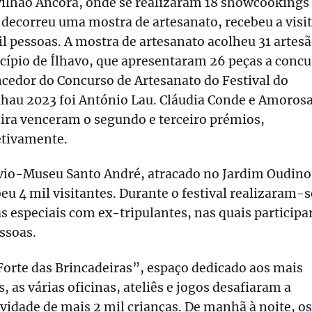
ilhão Âncora, onde se realizaram 18 showcookings
decorreu uma mostra de artesanato, recebeu a visit
l pessoas. A mostra de artesanato acolheu 31 artes
ípio de Ílhavo, que apresentaram 26 peças a concu
cedor do Concurso de Artesanato do Festival do
hau 2023 foi António Lau. Cláudia Conde e Amoros
ira venceram o segundo e terceiro prémios,
etivamente.
vio-Museu Santo André, atracado no Jardim Oudino
eu 4 mil visitantes. Durante o festival realizaram-s
as especiais com ex-tripulantes, nas quais particip
ssoas.
orte das Brincadeiras”, espaço dedicado aos mais
, as várias oficinas, ateliês e jogos desafiaram a
ividade de mais 2 mil crianças. De manhã à noite, os