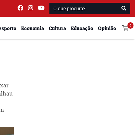
esporto
Economia
Cultura
Educação
Opinião
ixar
alhau
em
.