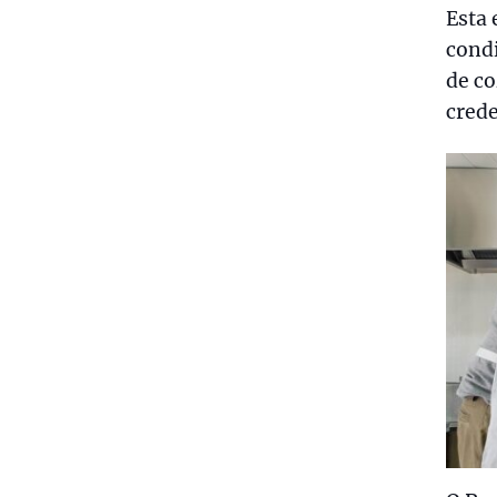
Esta 
cond
de c
crede