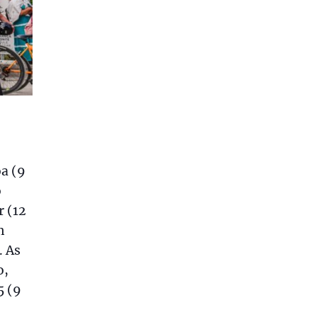
a (9
o
r (12
m
. As
o,
5 (9