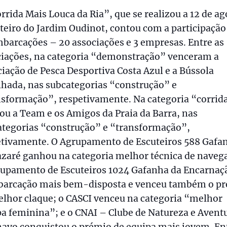
rrida Mais Louca da Ria”, que se realizou a 12 de ag
teiro do Jardim Oudinot, contou com a participação
barcações – 20 associações e 3 empresas. Entre as
ciações, na categoria “demonstração” venceram a
iação de Pesca Desportiva Costa Azul e a Bússola
lhada, nas subcategorias “construção” e
nsformação”, respetivamente. Na categoria “corrid
u a Team e os Amigos da Praia da Barra, nas
ategorias “construção” e “transformação”,
etivamente. O Agrupamento de Escuteiros 588 Gafa
azaré ganhou na categoria melhor técnica de naveg
rupamento de Escuteiros 1024 Gafanha da Encarnaçã
barcação mais bem-disposta e venceu também o p
lhor claque; o CASCI venceu na categoria “melhor
a feminina”; e o CNAI – Clube de Natureza e Avent