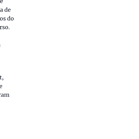
 e
a de
ãos do
rso.
a
t,
e
aram