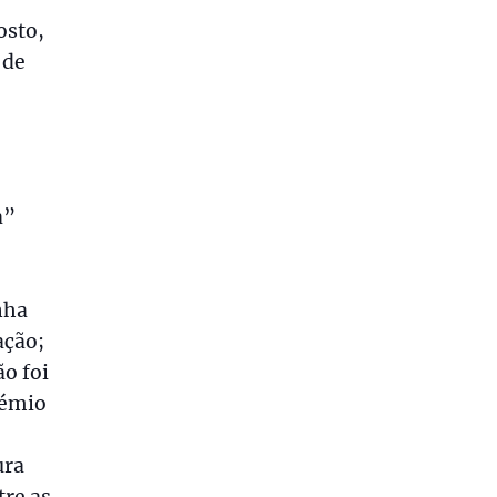
osto,
 de
a”
nha
ação;
o foi
rémio
ura