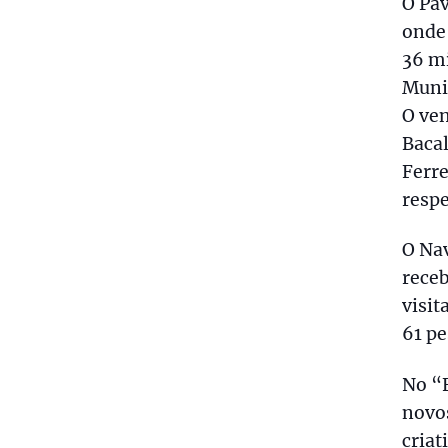
O Pav
onde 
36 mi
Munic
O ven
Bacal
Ferre
resp
O Na
receb
visit
61 pe
No “F
novos
criat