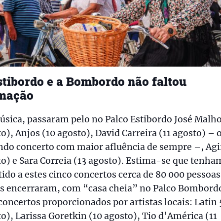
stibordo e a Bombordo não faltou
mação
sica, passaram pelo no Palco Estibordo José Malho
o), Anjos (10 agosto), David Carreira (11 agosto) – 
do concerto com maior afluência de sempre –, Agi
o) e Sara Correia (13 agosto). Estima-se que tenha
tido a estes cinco concertos cerca de 80 000 pessoas
es encerraram, com “casa cheia” no Palco Bombord
oncertos proporcionados por artistas locais: Latin 
o), Larissa Goretkin (10 agosto), Tio d’América (11