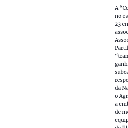
A “Co
no es
23 em
asso
Assoc
Parti
“tra
ganho
subc
resp
da N
o Ag
a em
de me
equip