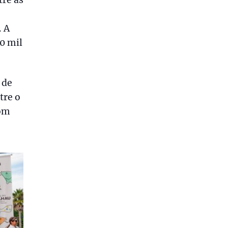
tre as
 A
0 mil
 de
tre o
com