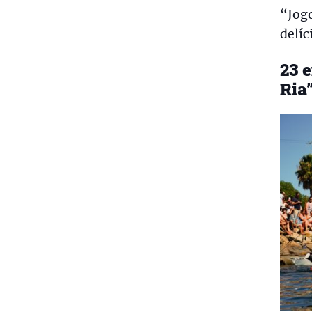
“Jogo
delíc
23 
Ria