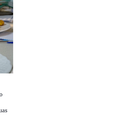
co
uas