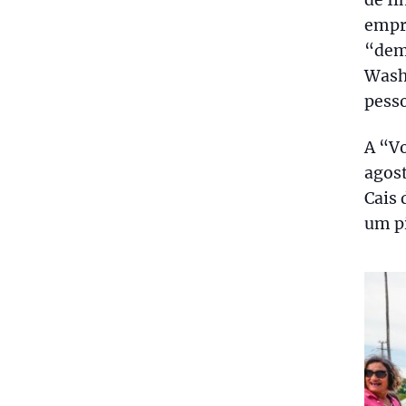
de Íl
empre
“dem
Wash 
pesso
A “Vo
agost
Cais 
um pi