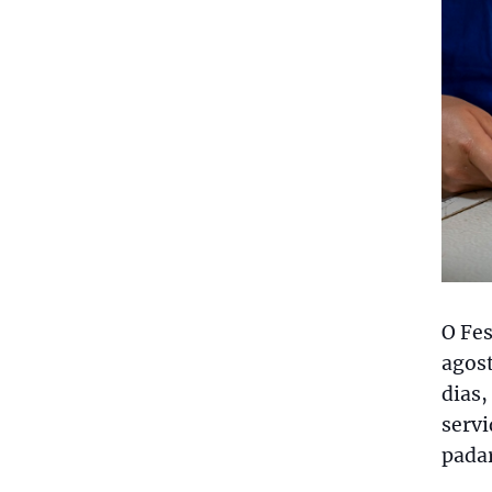
O Fes
agost
dias,
servi
padar