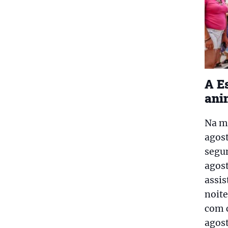
A E
ani
Na mú
agost
segun
agost
assis
noit
com c
agost