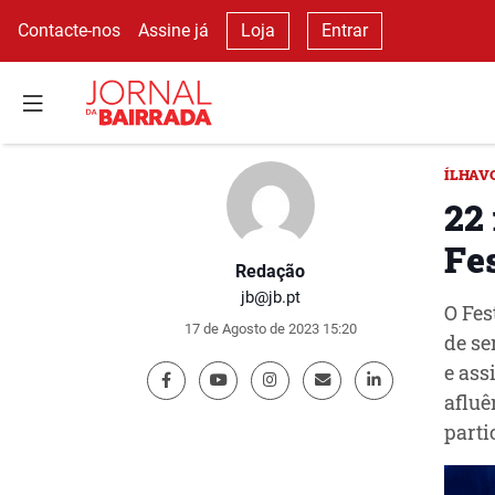
Contacte-nos
Assine já
Loja
Entrar
ÍLHAV
22 
Fe
Redação
jb@jb.pt
O Fes
17 de Agosto de 2023 15:20
de se
e ass
afluê
parti