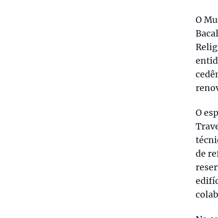
O Mun
Bacal
Relig
entid
cedê
renov
O esp
Trav
técni
de re
reser
edifí
cola