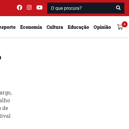
esporto
Economia
Cultura
Educação
Opinião
o
argo,
balho
o de
tival