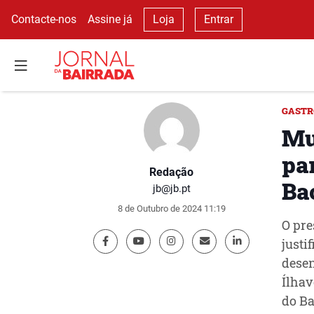
Contacte-nos
Assine já
Loja
Entrar
GAST
Mu
pa
Redação
Ba
jb@jb.pt
8 de Outubro de 2024 11:19
O pre
justi
desen
Ílhav
do Ba