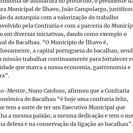
rimónia de assinatura do protocolo, o presidente d
a Municipal de Ílhavo, João Campolargo, justificou
ão da autarquia com a valorização do trabalho
volvido pela Confraria e com a parceria do Municíp
o em diversas iniciativas, dando como exemplo o
val do Bacalhau. “O Município de Ílhavo é,
hosamente, a capital portuguesa do bacalhau, send
 missão trabalhar continuamente para fortalecer e
tidade que marca a nossa economia, gastronomia e
ra”.
ão-Mestre, Nuno Cardoso, afirmou que a Confraria
onómica do Bacalhau “é hoje uma confraria feliz,
e tem a sorte de ter um Executivo Municipal que
ilha a mesma paixão, a mesma dedicação e tem o 
na defesa e na conservação da ligação ao bacalhau”.