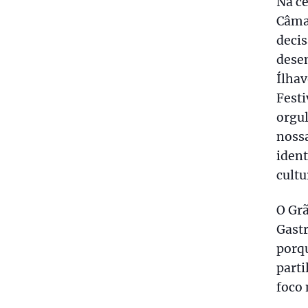
Na ce
Câmar
decis
desen
Ílhav
Festi
orgul
nossa
iden
cultu
O Gr
Gastr
porqu
part
foco 