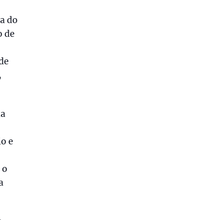
a do
o de
 de
,
la
io e
 o
a