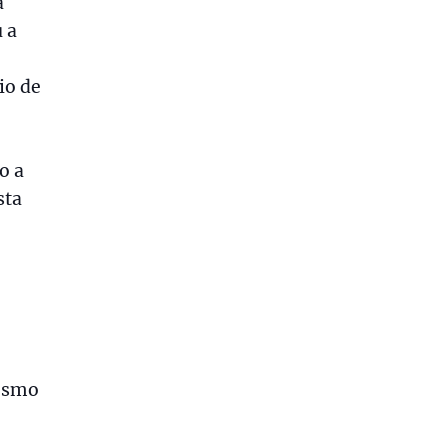
a
 a
io de
o a
sta
mesmo