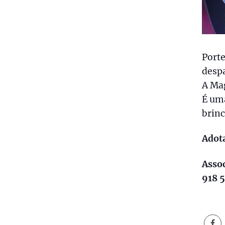
Porte
despa
A Mag
É uma
brin
Adota
Assoc
918 