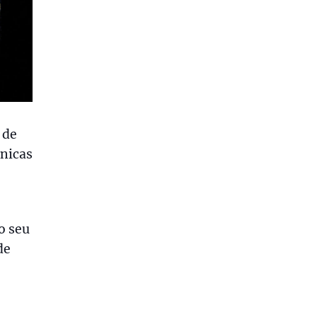
 de
ónicas
o seu
de