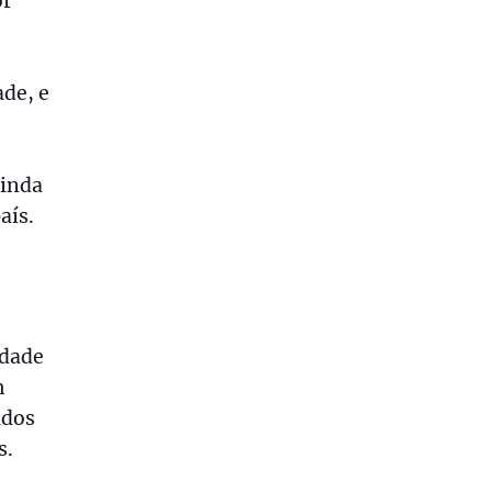
or
ade, e
ainda
aís.
idade
m
udos
s.