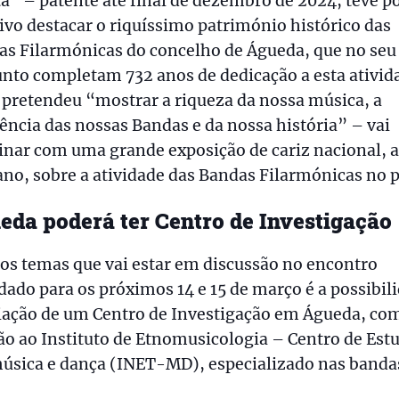
a” – patente até final de dezembro de 2024, teve p
ivo destacar o riquíssimo património histórico das
as Filarmónicas do concelho de Águeda, que no seu
nto completam 732 anos de dedicação a esta ativid
pretendeu “mostrar a riqueza da nossa música, a
ência das nossas Bandas e da nossa história” – vai
nar com uma grande exposição de cariz nacional, 
ano, sobre a atividade das Bandas Filarmónicas no p
eda poderá ter Centro de Investigação
os temas que vai estar em discussão no encontro
ado para os próximos 14 e 15 de março é a possibil
riação de um Centro de Investigação em Águeda, co
ão ao Instituto de Etnomusicologia – Centro de Est
úsica e dança (INET-MD), especializado nas banda