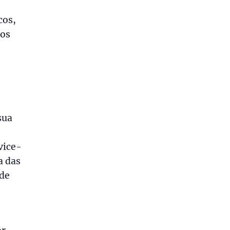
cos,
 os
sua
vice-
a das
 de