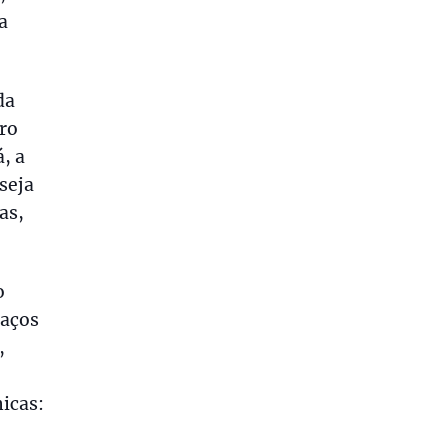
a
da
ro
, a
seja
as,
o
paços
,
icas: