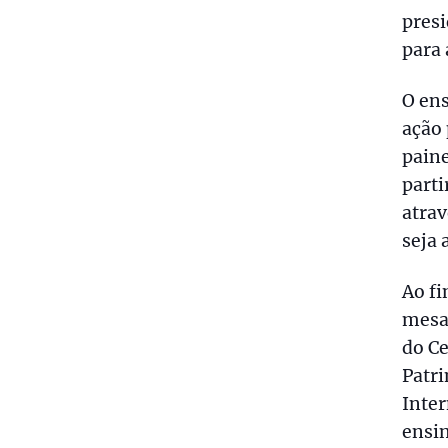
pres
para 
O ens
ação 
paine
parti
atrav
seja 
Ao fi
mesa
do C
Patr
Inter
ensin