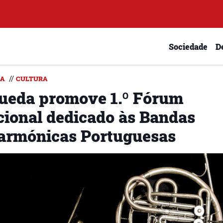
Sociedade
D
//
DA
CULTURA
ueda promove 1.º Fórum
cional dedicado às Bandas
larmónicas Portuguesas