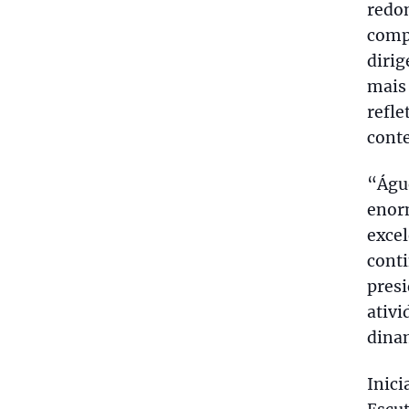
redon
compo
dirig
mais 
refle
conte
“Águe
enorm
exce
conti
pres
ativi
dinam
Inic