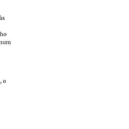
às
lho
, num
, o