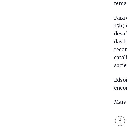
tema
Para 
15h) 
desaf
das 
reco
catal
socie
Edson
encon
Mais