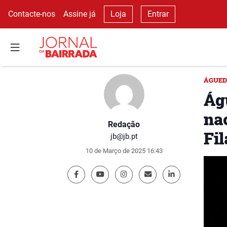
Contacte-nos
Assine já
Loja
Entrar
ÁGUE
Ág
na
Redação
Fi
jb@jb.pt
10 de Março de 2025 16:43