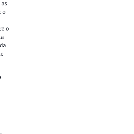
 as
r o
s
re o
ta
 da
de
o
,