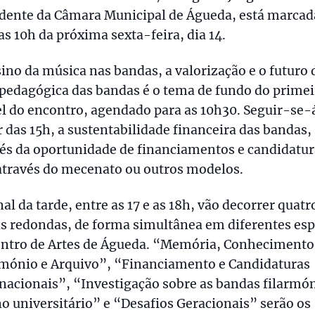
idente da Câmara Municipal de Águeda, está marcad
as 10h da próxima sexta-feira, dia 14.
ino da música nas bandas, a valorização e o futuro 
pedagógica das bandas é o tema de fundo do primei
l do encontro, agendado para as 10h30. Seguir-se-á
r das 15h, a sustentabilidade financeira das bandas, 
és da oportunidade de financiamentos e candidatur
através do mecenato ou outros modelos.
nal da tarde, entre as 17 e as 18h, vão decorrer quatr
s redondas, de forma simultânea em diferentes es
entro de Artes de Águeda. “Memória, Conhecimento
imónio e Arquivo”, “Financiamento e Candidaturas
nacionais”, “Investigação sobre as bandas filarmón
o universitário” e “Desafios Geracionais” serão os