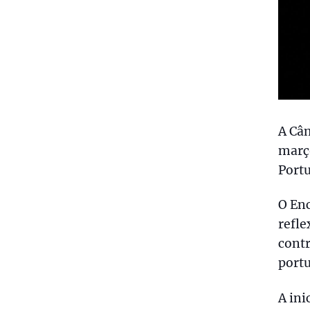
A Câm
março
Port
O Enc
refle
contr
port
A ini