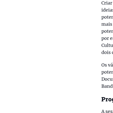
Criar
ideia
poten
mais 
poten
por e
Cultu
dois 
Os vá
poten
Docu
Band
Pro
A ses