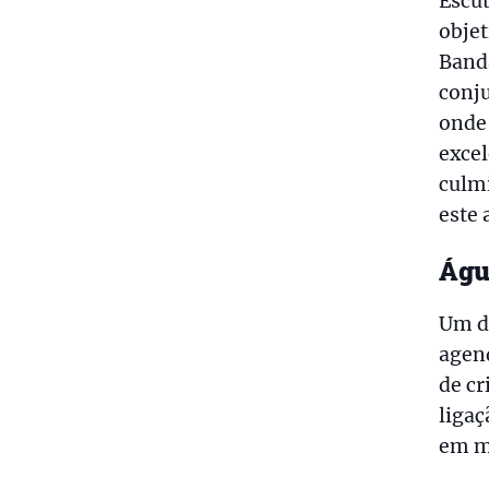
Escut
objet
Band
conju
onde 
excel
culmi
este 
Águ
Um d
agend
de c
ligaç
em m