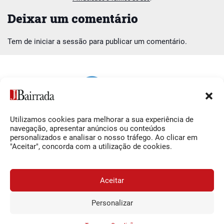
Deixar um comentário
Tem de
iniciar a sessão
para publicar um comentário.
Utilizamos cookies para melhorar a sua experiência de
Siga-nos
O Jornal da Bairrada
navegação, apresentar anúncios ou conteúdos
personalizados e analisar o nosso tráfego. Ao clicar em
Facebook
Contactos
"Aceitar", concorda com a utilização de cookies.
Instagram
Ficha Técnica
YouTube
Estatuto Editorial
Aceitar
Termos e Condições
Personalizar
JORNAL DA BAIRRADA
Assine o
a
Assinar
© 2026 Jornal da Bairrada