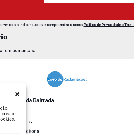
rever está a indicar que leu e compreendeu a nossa
Política de Privacidade e Term
io
car um comentário.
O Jornal da Bairrada
ação,
Contactos
o nosso
cookies.
Ficha Técnica
Estatuto Editorial