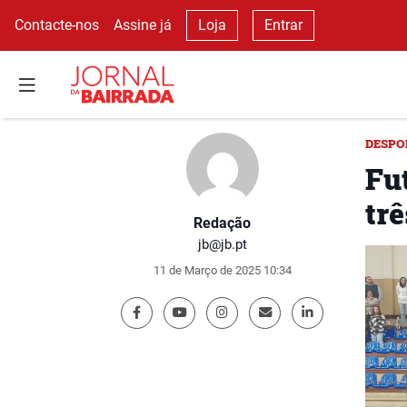
Contacte-nos
Assine já
Loja
Entrar
DESPO
Fu
tr
Redação
jb@jb.pt
11 de Março de 2025 10:34