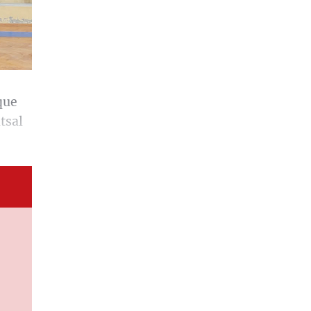
que
tsal