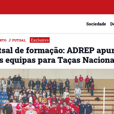
Sociedade
D
Exclusivo
//
RTO
FUTSAL
tsal de formação: ADREP apu
ês equipas para Taças Naciona