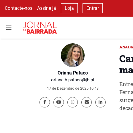
Contacte-nos
Assine já
Loja
Entrar
ANADI
Ca
ma
Oriana Pataco
oriana.b.pataco@jb.pt
Entre
17 de Dezembro de 2025 10:43
Ferna
surge
décad