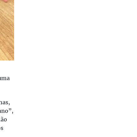
 uma
mas,
ano”,
não
os