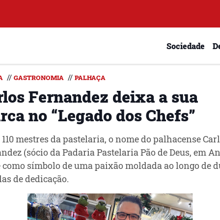
Sociedade
D
//
//
A
GASTRONOMIA
PALHAÇA
rlos Fernandez deixa a sua
rca no “Legado dos Chefs”
 110 mestres da pastelaria, o nome do palhacense Car
ndez (sócio da Padaria Pastelaria Pão de Deus, em A
 como símbolo de uma paixão moldada ao longo de d
as de dedicação.