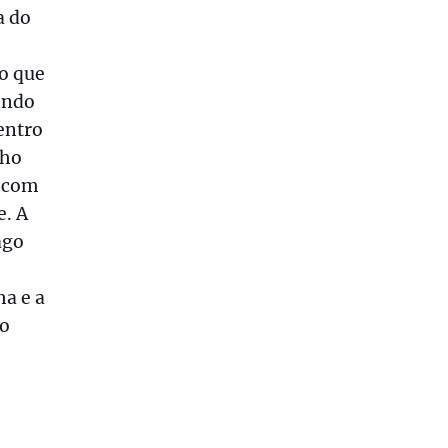
a do
ão que
endo
entro
nho
o com
e. A
ago
ha e a
 o
”