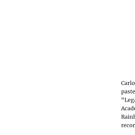
Carlo
paste
“Lega
Acade
Rainh
recor