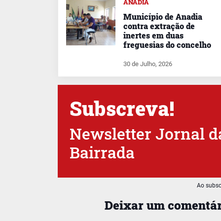
ANADIA
Município de Anadia
contra extração de
inertes em duas
freguesias do concelho
30 de Julho, 2026
Subscreva!
Newsletter Jornal d
Bairrada
Ao subsc
Deixar um comentár