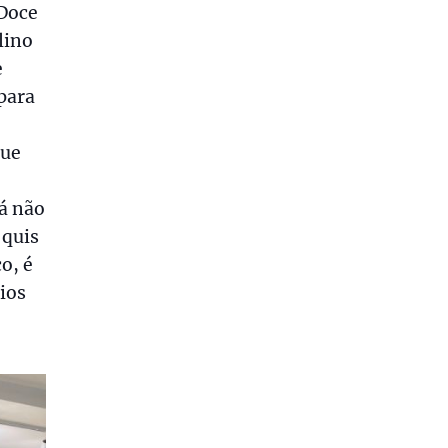
 Doce
lino
e
 para
que
já não
 quis
o, é
ios