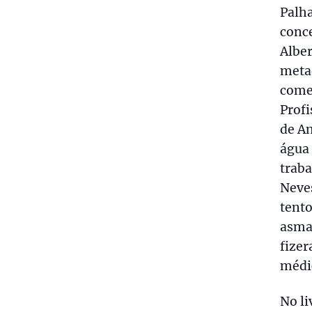
Palha
conce
Alber
metad
come
Profi
de A
água 
trab
Neves
tento
asma,
fize
médic
No li