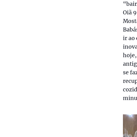
“bair
Oiã 9
Mosta
Babás
ir ao
inova
hoje,
antig
se fa
recup
cozid
minu