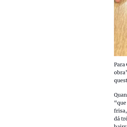
Para 
obra”
quest
Quant
“que
frisa
dá tr
bairr