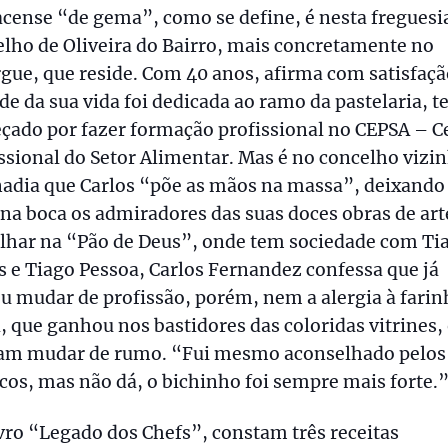
cense “de gema”, como se define, é nesta freguesi
lho de Oliveira do Bairro, mais concretamente no
gue, que reside. Com 40 anos, afirma com satisfaç
e da sua vida foi dedicada ao ramo da pastelaria, t
çado por fazer formação profissional no CEPSA – C
ssional do Setor Alimentar. Mas é no concelho vizi
nadia que Carlos “põe as mãos na massa”, deixand
na boca os admiradores das suas doces obras de art
alhar na “Pão de Deus”, onde tem sociedade com Ti
 e Tiago Pessoa, Carlos Fernandez confessa que já
u mudar de profissão, porém, nem a alergia à farin
 que ganhou nos bastidores das coloridas vitrines,
ram mudar de rumo. “Fui mesmo aconselhado pelos
os, mas não dá, o bichinho foi sempre mais forte.
vro “Legado dos Chefs”, constam três receitas