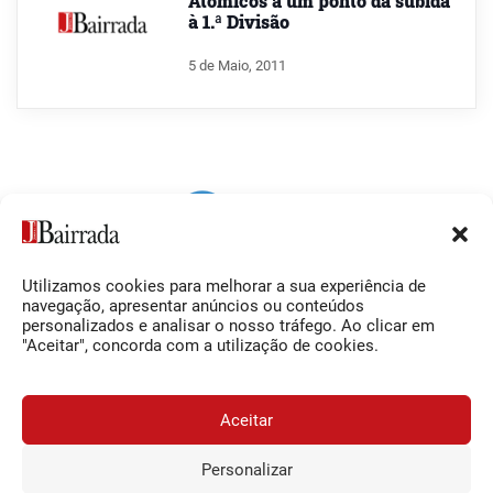
Atómicos a um ponto da subida
à 1.ª Divisão
5 de Maio, 2011
Utilizamos cookies para melhorar a sua experiência de
Siga-nos
O Jornal da Bairrada
navegação, apresentar anúncios ou conteúdos
personalizados e analisar o nosso tráfego. Ao clicar em
Facebook
Contactos
"Aceitar", concorda com a utilização de cookies.
Instagram
Ficha Técnica
YouTube
Estatuto Editorial
Aceitar
Termos e Condições
Personalizar
JORNAL DA BAIRRADA
Assine o
a