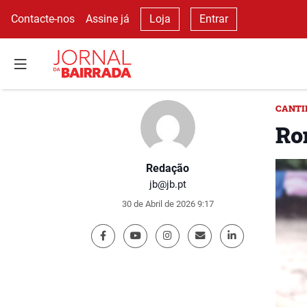
Contacte-nos
Assine já
Loja
Entrar
CANTI
Ro
Redação
jb@jb.pt
30 de Abril de 2026 9:17