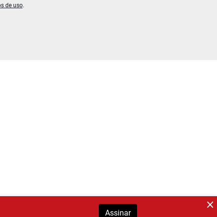
os de uso
.
Assinar