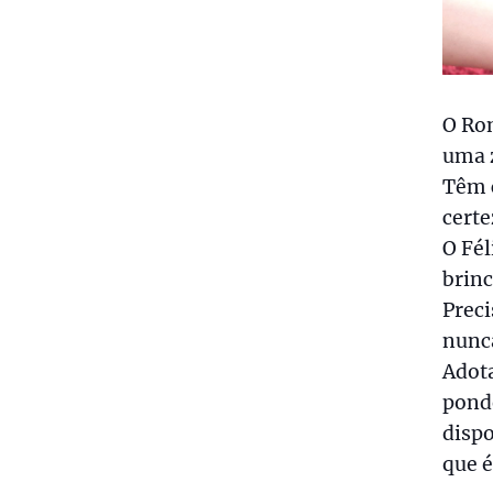
O Ron
uma z
Têm 
cert
O Fél
brinc
Preci
nunca
Adot
ponde
dispo
que 