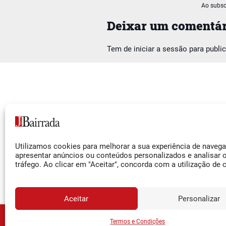
Ao subsc
Deixar um comentár
Tem de
iniciar a sessão
para publi
Siga-nos
Utilizamos cookies para melhorar a sua experiência de naveg
Facebook
apresentar anúncios ou conteúdos personalizados e analisar 
tráfego. Ao clicar em "Aceitar", concorda com a utilização de 
Instagram
YouTube
Aceitar
Personalizar
JORNA
Assine o
Termos e Condições
© 2026 Jornal da Bairrada