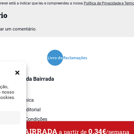
rever está a indicar que leu e compreendeu a nossa
Política de Privacidade e Term
io
car um comentário.
O Jornal da Bairrada
ação,
Contactos
o nosso
cookies.
Ficha Técnica
Estatuto Editorial
Termos e Condições
L DA BAIRRADA
0,34€
a partir de
/semana