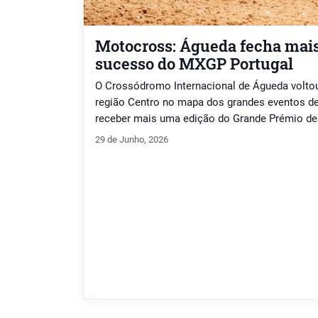
Motocross: Águeda fecha mai
sucesso do MXGP Portugal
O Crossódromo Internacional de Águeda voltou
região Centro no mapa dos grandes eventos des
receber mais uma edição do Grande Prémio de
etapas mais prestigiadas do Campeonato do 
29 de Junho, 2026
Durante o fim de semana, milhares de especta
[…]