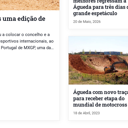
melhores regressam a
Águeda para três dias 
grande espetáculo
s uma edição de
20 de Maio, 2026
 a colocar o concelho e a
portivos internacionais, ao
 Portugal de MXGP, uma das
Mundo de Motocross.
dores assistiram às provas
Águeda com novo traç
para receber etapa do
mundial de motocross
18 de Abril, 2023