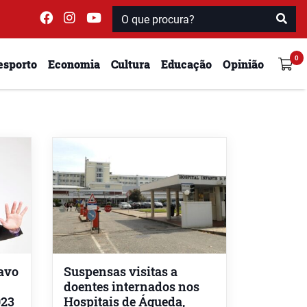
esporto
Economia
Cultura
Educação
Opinião
havo
Suspensas visitas a
doentes internados nos
023
Hospitais de Águeda,