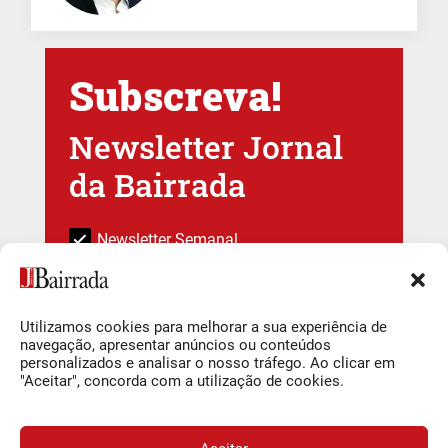
Subscreva!
Newsletter Jornal
da Bairrada
Newsletter Semanal
Subscrever
Utilizamos cookies para melhorar a sua experiência de
navegação, apresentar anúncios ou conteúdos
personalizados e analisar o nosso tráfego. Ao clicar em
Ao subscrever está a indicar que leu e compreendeu a nossa
"Aceitar", concorda com a utilização de cookies.
Política de Privacidade e Termos de uso
.
Deixar um comentário