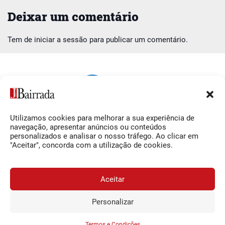
Deixar um comentário
Tem de
iniciar a sessão
para publicar um comentário.
Utilizamos cookies para melhorar a sua experiência de
Siga-nos
O Jornal da Bairrada
navegação, apresentar anúncios ou conteúdos
personalizados e analisar o nosso tráfego. Ao clicar em
Facebook
Contactos
"Aceitar", concorda com a utilização de cookies.
Instagram
Ficha Técnica
YouTube
Estatuto Editorial
Aceitar
Termos e Condições
Personalizar
JORNAL DA BAIRRADA
Assine o
a
Assinar
0,34€
© 2026 Jornal da Bairrada
partir de
/semana
Termos e Condições