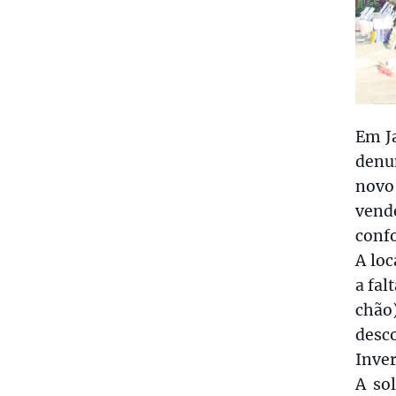
Em Ja
denu
novo
vend
confo
A loc
a fal
chão
desc
Inve
A so