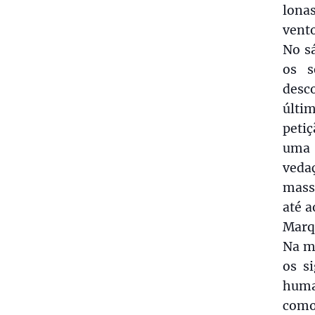
lona
vento
No s
os s
desc
últi
peti
uma 
vedaç
mass
até a
Marqu
Na mi
os s
huma
como