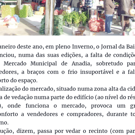
neiro deste ano, em pleno Inverno, o Jornal da Ba
nciou, numa das suas edições, a falta de condiçõ
 Mercado Municipal de Anadia, sobretudo pa
edores, a braços com o frio insuportável e a fal
rto do espaço.
alização do mercado, situado numa zona alta da ci
ta de vedação numa parte do edifício (ao nível do r
), onde funciona o mercado, provoca um g
onforto a vendedores e compradores, durante t
rno.
lução, dizem, passa por vedar o recinto (com par