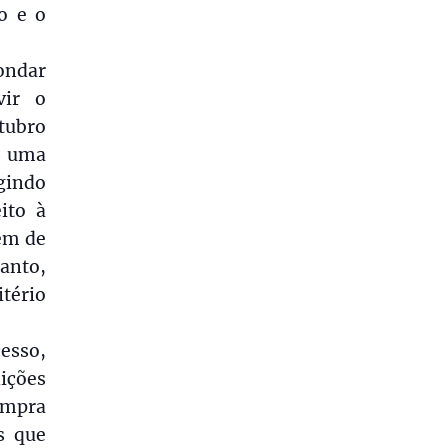
o e o
ondar
vir o
tubro
a uma
gindo
ito à
xem de
anto,
itério
cesso,
ições
ompra
s que