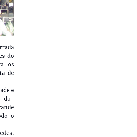
irrada
es do
ra os
ta de
dade e
és-do-
rande
odo o
edes,