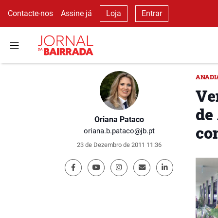
Contacte-nos
Assine já
Loja
Entrar
ANADI
Ve
de
Oriana Pataco
co
oriana.b.pataco@jb.pt
23 de Dezembro de 2011 11:36