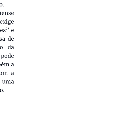
o.
diense
exige
es” e
esa de
co da
 pode
bém a
com a
é uma
o.