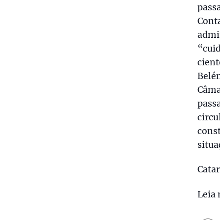
passa
Conta
admi
“cui
cient
Belé
Câma
pass
circ
cons
situa
Catar
Leia 