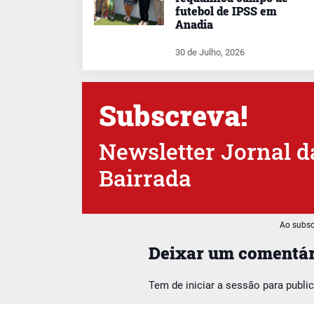
futebol de IPSS em
Anadia
30 de Julho, 2026
Subscreva!
Newsletter Jornal d
Bairrada
Ao subsc
Deixar um comentár
Tem de
iniciar a sessão
para publi