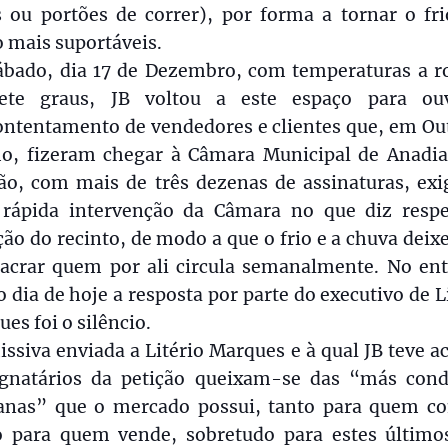
s ou portões de correr), por forma a tornar o fri
 mais suportáveis.
ábado, dia 17 de Dezembro, com temperaturas a r
ete graus, JB voltou a este espaço para ou
ontentamento de vendedores e clientes que, em Ou
mo, fizeram chegar à Câmara Municipal de Anadi
ção, com mais de três dezenas de assinaturas, exi
rápida intervenção da Câmara no que diz respe
ão do recinto, de modo a que o frio e a chuva dei
acrar quem por ali circula semanalmente. No ent
o dia de hoje a resposta por parte do executivo de L
es foi o silêncio.
ssiva enviada a Litério Marques e à qual JB teve a
ignatários da petição queixam-se das “más cond
nas” que o mercado possui, tanto para quem c
 para quem vende, sobretudo para estes último