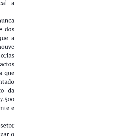
cal a
nunca
e dos
que a
houve
orias
actos
da que
ntado
to da
7.500
nte e
setor
zar o