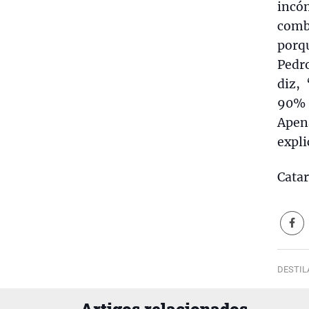
incó
comb
porq
Pedr
diz,
90% 
Apen
expli
Catar
DESTIL
Artigos relacionados