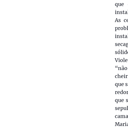
que 
insta
As c
prob
inst
seca
sólid
Viole
“não
chei
que 
redor
que s
sepul
camad
Maria