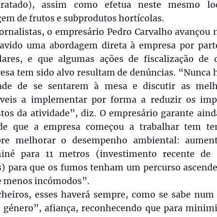
dratado), assim como efetua neste mesmo lo
em de frutos e subprodutos hortícolas.
jornalistas, o empresário Pedro Carvalho avançou 
havido uma abordagem direta à empresa por part
lares, e que algumas ações de fiscalização de 
esa tem sido alvo resultam de denúncias. “Nunca 
ade de se sentarem à mesa e discutir as melh
íveis a implementar por forma a reduzir os imp
tos da atividade”, diz. O empresário garante ain
de que a empresa começou a trabalhar tem te
re melhorar o desempenho ambiental: aumen
iné para 11 metros (investimento recente de 
s) para que os fumos tenham um percurso ascende
e menos incómodos”.
cheiros, esses haverá sempre, como se sabe num 
e género”, afiança, reconhecendo que para minimi