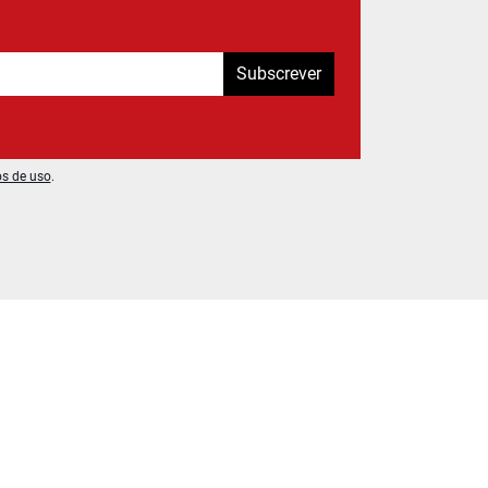
Subscrever
os de uso
.