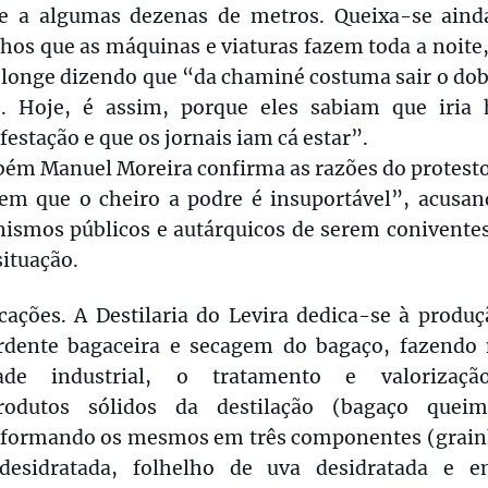
de a algumas dezenas de metros. Queixa-se aind
hos que as máquinas e viaturas fazem toda a noite,
 longe dizendo que “da chaminé costuma sair o dob
. Hoje, é assim, porque eles sabiam que iria 
estação e que os jornais iam cá estar”.
ém Manuel Moreira confirma as razões do protesto
 em que o cheiro a podre é insuportável”, acusan
nismos públicos e autárquicos de serem conivente
situação.
cações. A Destilaria do Levira dedica-se à produ
rdente bagaceira e secagem do bagaço, fazendo 
ade industrial, o tratamento e valorizaç
rodutos sólidos da destilação (bagaço queim
sformando os mesmos em três componentes (grain
desidratada, folhelho de uva desidratada e e