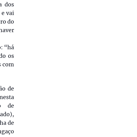
a dos
 e vai
ro do
haver
: “há
do os
s com
ção de
nesta
ão de
ado),
ha de
ngaço