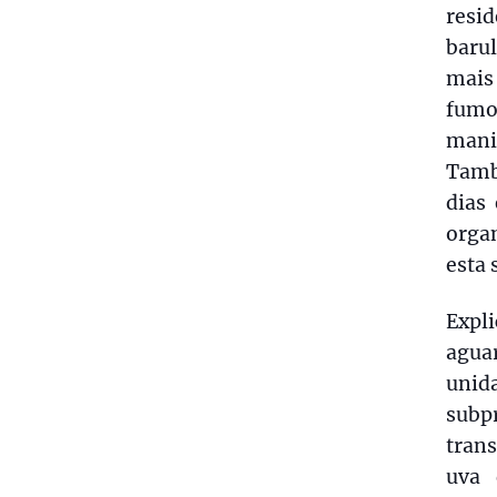
resi
barul
mais
fumo
manif
Tamb
dias
orga
esta 
Expli
agua
unid
subp
tran
uva 