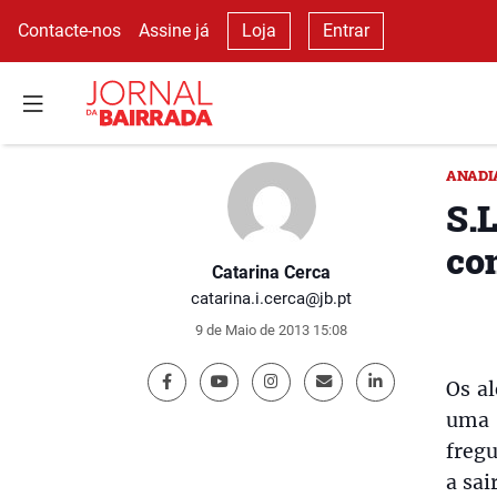
Contacte-nos
Assine já
Loja
Entrar
ANADI
S.
co
Catarina Cerca
catarina.i.cerca@jb.pt
9 de Maio de 2013 15:08
Os a
uma 
fregu
a sai