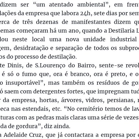
dizem ser “um atentado ambiental”, em fren
lações da empresa que labora 24h, sete dias por se
erca de três dezenas de manifestantes dizem q
lemas começaram há um ano, quando a Destilaria L
alou neste local uma nova unidade industrial
gem, desidratação e separação de todos os subpro
os do processo de destilação.
te Dinis, de S.Lourenço do Bairro, sente-se revo
 é só o fumo que, ora é branco, ora é preto, e 
ro insuportável”, mas também os resíduos de go
só saem com detergentes fortes, que impregnam tu
 da empresa, hortas, árvores, vidros, persianas,
eca nas estendais, etc. “No cemitério temos de la
turas com as pedras mais claras uma série de vezes,
a de gordura”, diz ainda.
 Adelaide Cruz, que já contactara a empresa por 