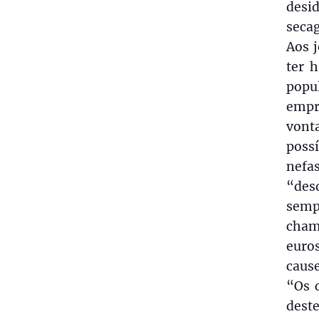
desi
secag
Aos 
ter 
popu
empr
vont
poss
nefas
“des
semp
cham
euro
caus
“Os 
dest