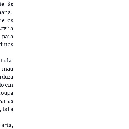
te às
mana.
ue os
evira
 para
dutos
ltada:
o mau
rdura
do em
 roupa
var as
 tal a
carta,