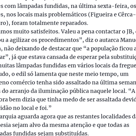
s com lâmpadas fundidas, na última sexta-feira, o
s, nos locais mais problemáticos (Figueira e Cêrca-
ro), foram totalmente reparados.
mos muito satisfeitos. Valeu a pena contactar o JB,
u a agilizar os procedimentos”, diz o autarca Manu
, não deixando de destacar que “a população ficou 
r”, já que estava cansada de esperar pela substitui
uitas lâmpadas fundidas em vários locais da fregue
udo, o edil só lamenta que neste meio tempo, um
eno comércio tenha sido assaltado na última seman
 do arranjo da iluminação pública naquele local. “A
ra bem dizia que tinha medo de ser assaltada devi
idão no local e foi.”
arquia aguarda agora que as restantes localidades d
esia sejam alvo da mesma atenção e que todas as
das fundidas sejam substituídas.