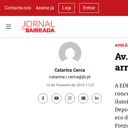
Contacte-nos
Assine já
Loja
Entrar
AVELÃ
Av.
ar
Catarina Cerca
catarina.i.cerca@jb.pt
A EDP
13 de Fevereiro de 2015 11:22
conce
ilum
Depoi
eco 
Fregu