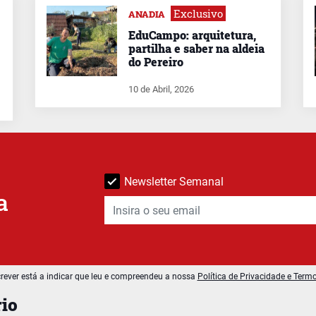
Exclusivo
ANADIA
EduCampo: arquitetura,
partilha e saber na aldeia
do Pereiro
10 de Abril, 2026
Newsletter Semanal
a
rever está a indicar que leu e compreendeu a nossa
Política de Privacidade e Term
io