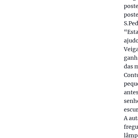
poste
poste
S.Ped
“Esta
ajudo
Veiga
ganha
das m
Cont
pequ
antes
senho
escur
A aut
fregu
lâmpa