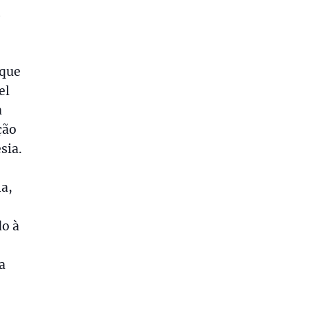
s
 que
el
a
ção
sia.
a,
do à
a