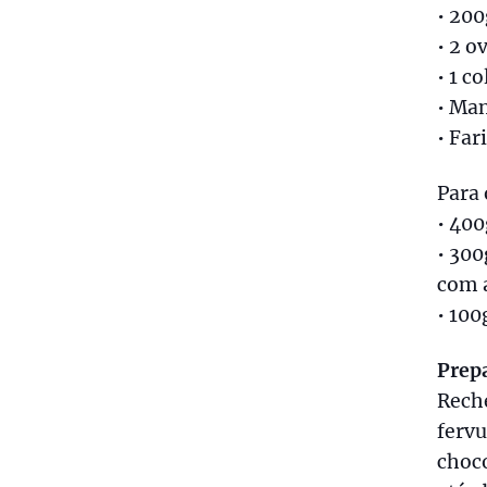
• 20
• 2 o
• 1 c
• Man
• Far
Para 
• 400
• 300
com 
• 100
Prep
Reche
fervu
choco