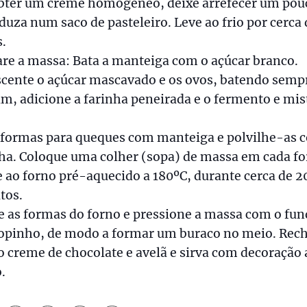
obter um creme homogéneo, deixe arrefecer um pou
duza num saco de pasteleiro. Leve ao frio por cerca 
.
re a massa: Bata a manteiga com o açúcar branco.
cente o açúcar mascavado e os ovos, batendo semp
im, adicione a farinha peneirada e o fermento e mis
 formas para queques com manteiga e polvilhe-as 
nha. Coloque uma colher (sopa) de massa em cada f
e ao forno pré-aquecido a 180ºC, durante cerca de 2
tos.
e as formas do forno e pressione a massa com o fun
opinho, de modo a formar um buraco no meio. Rech
 creme de chocolate e avelã e sirva com decoração 
.