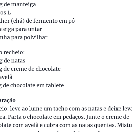
0g de manteiga
vos L
olher (chá) de fermento em pó
teiga para untar
inha para polvilhar
o recheio:
g de natas
g de creme de chocolate
avelã
g de chocolate em tablete
aração
io: leve ao lume um tacho com as natas e deixe lev
ra. Parta o chocolate em pedaços. Junte o creme de
late com avelã e cubra com as natas quentes. Mist