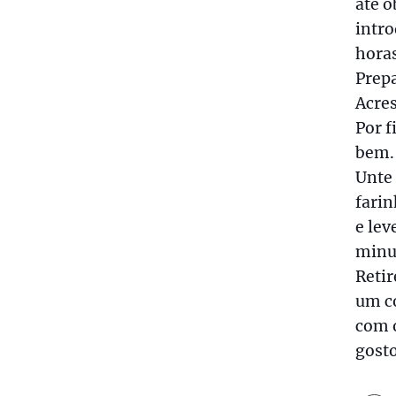
até 
intro
horas
Prepa
Acres
Por f
bem.
Unte
fari
e lev
minu
Retir
um c
com o
gosto