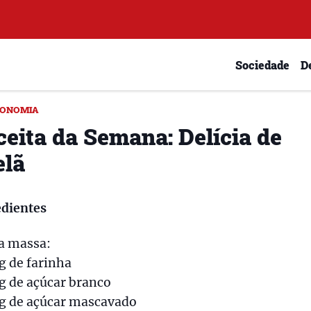
Sociedade
D
RONOMIA
ceita da Semana: Delícia de
elã
edientes
a massa:
g de farinha
g de açúcar branco
0g de açúcar mascavado