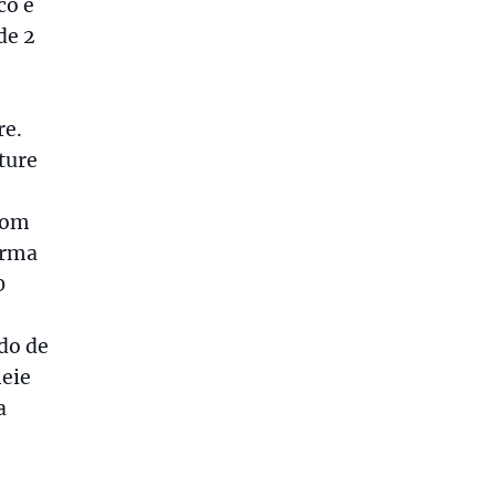
co e
de 2
re.
ture
com
orma
0
do de
eie
a