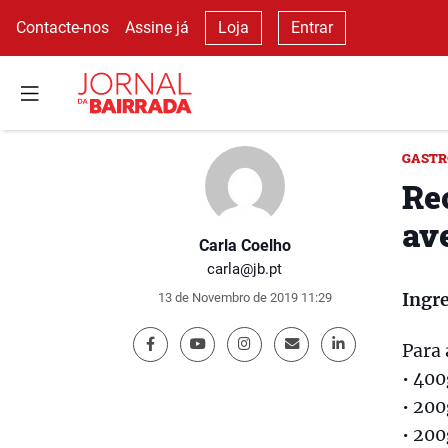
Contacte-nos
Assine já
Loja
Entrar
GAST
Re
av
Carla Coelho
carla@jb.pt
Ingr
13 de Novembro de 2019 11:29
Para 
• 400
• 200
• 20