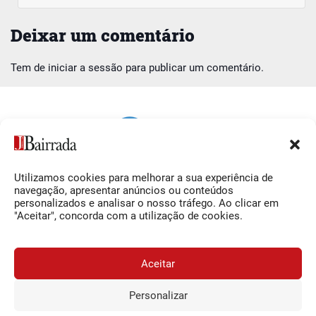
Deixar um comentário
Tem de
iniciar a sessão
para publicar um comentário.
Utilizamos cookies para melhorar a sua experiência de
Siga-nos
O Jornal da Bairrada
navegação, apresentar anúncios ou conteúdos
personalizados e analisar o nosso tráfego. Ao clicar em
Facebook
Contactos
"Aceitar", concorda com a utilização de cookies.
Instagram
Ficha Técnica
YouTube
Estatuto Editorial
Aceitar
Termos e Condições
Personalizar
JORNAL DA BAIRRADA
Assine o
a