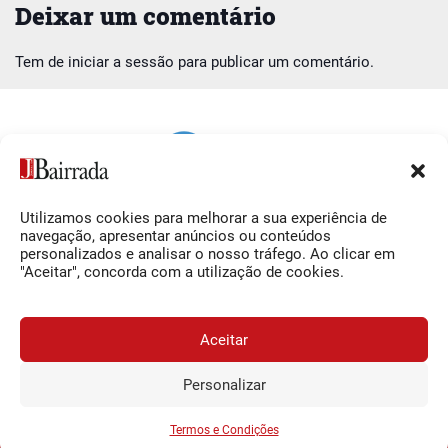
Deixar um comentário
Tem de
iniciar a sessão
para publicar um comentário.
Utilizamos cookies para melhorar a sua experiência de
Siga-nos
O Jornal da Bairrada
navegação, apresentar anúncios ou conteúdos
personalizados e analisar o nosso tráfego. Ao clicar em
Facebook
Contactos
"Aceitar", concorda com a utilização de cookies.
Instagram
Ficha Técnica
YouTube
Estatuto Editorial
Aceitar
Termos e Condições
Personalizar
JORNAL DA BAIRRADA
Assine o
a
Assinar
0,34€
© 2026 Jornal da Bairrada
partir de
/semana
Termos e Condições