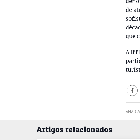
deno
de at
sofis
décad
que c
A BTL
parti
turís
ANADIA
Artigos relacionados