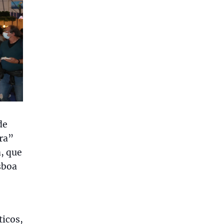
de
ra”
, que
sboa
ticos,