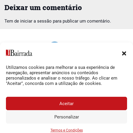
Deixar um comentário
Tem de
iniciar a sessão
para publicar um comentário.
Utilizamos cookies para melhorar a sua experiência de
Siga-nos
O Jornal da Bairrada
navegação, apresentar anúncios ou conteúdos
personalizados e analisar o nosso tráfego. Ao clicar em
Facebook
Contactos
"Aceitar", concorda com a utilização de cookies.
Instagram
Ficha Técnica
YouTube
Estatuto Editorial
Aceitar
Termos e Condições
Personalizar
JORNAL DA BAIRRADA
Assine o
a
Assinar
0,34€
© 2026 Jornal da Bairrada
partir de
/semana
Termos e Condições