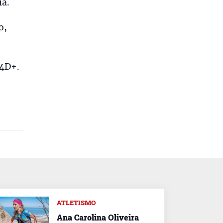
ia.
o,
54D+.
ATLETISMO
Ana Carolina Oliveira