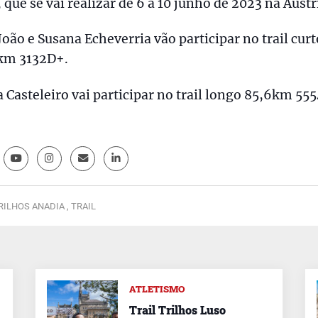
, que se vai realizar de 6 a 10 junho de 2023 na Áustr
João e Susana Echeverria vão participar no trail curt
km 3132D+.
 Casteleiro vai participar no trail longo 85,6km 55
RILHOS ANADIA ,
TRAIL
ATLETISMO
Trail Trilhos Luso