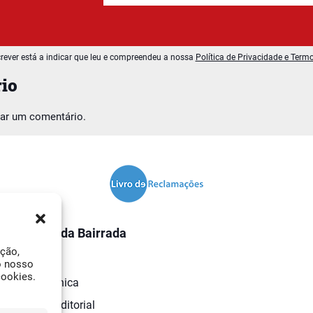
rever está a indicar que leu e compreendeu a nossa
Política de Privacidade e Term
io
car um comentário.
O Jornal da Bairrada
ação,
Contactos
o nosso
cookies.
Ficha Técnica
Estatuto Editorial