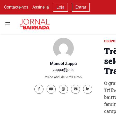
Contacte-nos
Assine já
Loja
Entrar
DESPO
Trê
se
Manuel Zappa
Tra
zappa@jp.pt
28 de Abril de 2023 10:56
O gra
Trilh
bairr
femin
campe