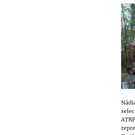
Nádia
selec
ATRP 
repre