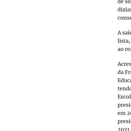
de so
dizia
cons
A saí
lista
ao re
Acres
da Fr
Educa
tendo
Escol
presi
em 2
pres
2021.