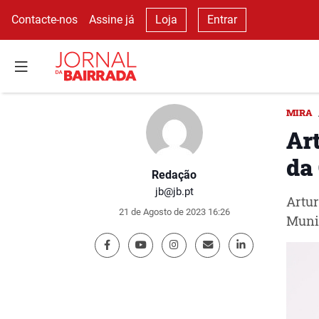
Contacte-nos
Assine já
Loja
Entrar
MIRA
Ar
da
Redação
jb@jb.pt
Artur
21 de Agosto de 2023 16:26
Munic