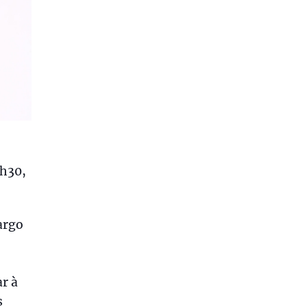
8h30,
argo
r à
s