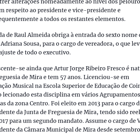
frer alterações nomeadamente ao nível dos pelour
m respeito ao presidente e vice-presidente e
equentemente a todos os restantes elementos.
da de Raul Almeida obriga à entrada do sexto nome 
, Adriana Sousa, para o cargo de vereadora, o que le
ajuste de todo o executivo.
cente-se ainda que Artur Jorge Ribeiro Fresco é nat
eguesia de Mira e tem 57 anos. Licenciou-se em
ção Musical na Escola Superior de Educação de Co
 lecionado esta disciplina em vários Agrupamentos
as da zona Centro. Foi eleito em 2013 para o cargo 
dente da Junta de Freguesia de Mira, tendo sido ree
017 para um segundo mandato. Assume o cargo de 
idente da Câmara Municipal de Mira desde setembro