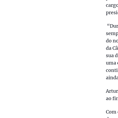
cargo
presi
“Dura
semp
do no
da Câ
sua d
uma e
conti
ainda
Artur
ao fi
Com e