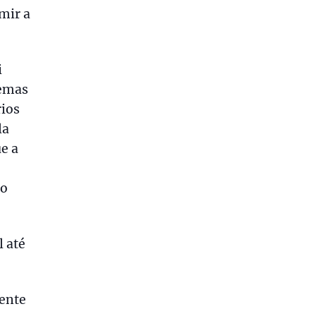
mir a
i
lemas
rios
la
e a
 o
l até
mente