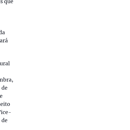
os que
da
vará
ural
imbra,
 de
de
leito
Vice-
 de