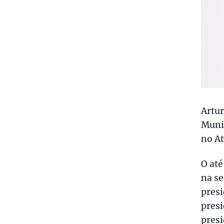
Artu
Munic
no A
O até
na se
presi
presi
presi