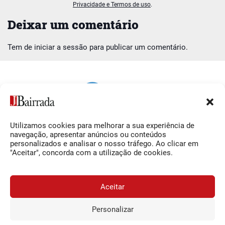
Privacidade e Termos de uso
.
Deixar um comentário
Tem de
iniciar a sessão
para publicar um comentário.
Utilizamos cookies para melhorar a sua experiência de
Siga-nos
O Jornal da Bairrada
navegação, apresentar anúncios ou conteúdos
personalizados e analisar o nosso tráfego. Ao clicar em
Facebook
Contactos
"Aceitar", concorda com a utilização de cookies.
Instagram
Ficha Técnica
YouTube
Estatuto Editorial
Aceitar
Termos e Condições
Personalizar
JORNAL DA BAIRRADA
Assine o
a
Assinar