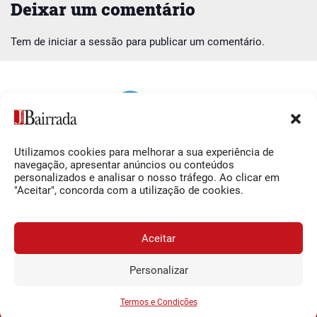
Deixar um comentário
Tem de
iniciar a sessão
para publicar um comentário.
Utilizamos cookies para melhorar a sua experiência de
Siga-nos
O Jornal da Bairrada
navegação, apresentar anúncios ou conteúdos
personalizados e analisar o nosso tráfego. Ao clicar em
Facebook
Contactos
"Aceitar", concorda com a utilização de cookies.
Instagram
Ficha Técnica
YouTube
Estatuto Editorial
Aceitar
Termos e Condições
Personalizar
JORNAL DA BAIRRADA
Assine o
a
Assinar
0,34€
© 2026 Jornal da Bairrada
partir de
/semana
Termos e Condições