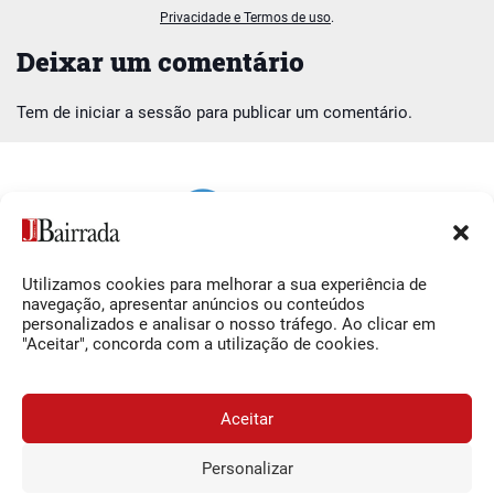
Privacidade e Termos de uso
.
Deixar um comentário
Tem de
iniciar a sessão
para publicar um comentário.
Utilizamos cookies para melhorar a sua experiência de
Siga-nos
O Jornal da Bairrada
navegação, apresentar anúncios ou conteúdos
personalizados e analisar o nosso tráfego. Ao clicar em
Facebook
Contactos
"Aceitar", concorda com a utilização de cookies.
Instagram
Ficha Técnica
YouTube
Estatuto Editorial
Aceitar
Termos e Condições
Personalizar
JORNAL DA BAIRRADA
Assine o
a