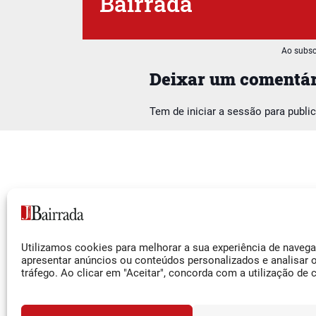
Bairrada
Ao subsc
Deixar um comentár
Tem de
iniciar a sessão
para publi
Siga-nos
Utilizamos cookies para melhorar a sua experiência de naveg
Facebook
apresentar anúncios ou conteúdos personalizados e analisar 
tráfego. Ao clicar em "Aceitar", concorda com a utilização de 
Instagram
YouTube