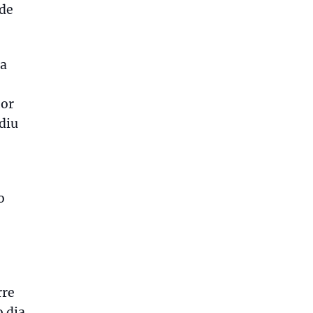
 de
ca
hor
diu
o
rre
o dia