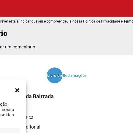
rever está a indicar que leu e compreendeu a nossa
Política de Privacidade e Term
io
car um comentário.
O Jornal da Bairrada
ação,
Contactos
o nosso
cookies.
Ficha Técnica
Estatuto Editorial