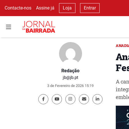
Contacte-nos
Assine já
Loja
Entrar
ANADI
An
Fe
Redação
jb@jb.pt
A can
3 de Fevereiro de 2026 15:19
integ
emble