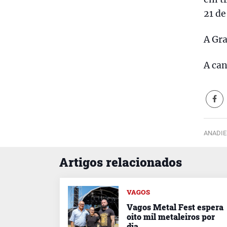
21 de
A Gra
A can
ANADIE
Artigos relacionados
VAGOS
Vagos Metal Fest espera
oito mil metaleiros por
dia