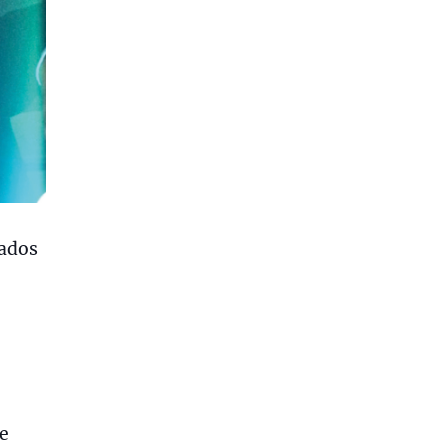
nados
te