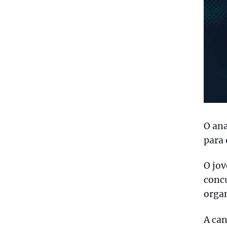
O ana
para 
O jov
conc
orga
A can