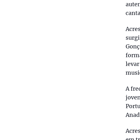
auten
canta
Acre
surgi
Gonç
forma
levar
music
A fre
jovem
Portu
Anad
Acres
em tr