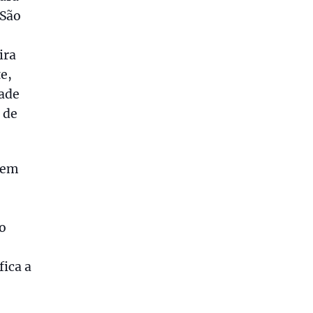
 São
ira
e,
dade
 de
gem
o
fica a