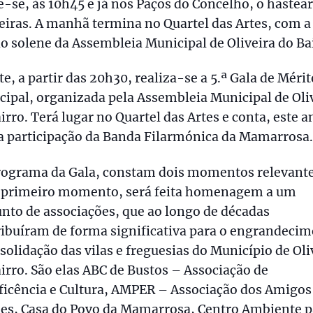
-se, às 10h45 e já nos Paços do Concelho, o hastear
iras. A manhã termina no Quartel das Artes, com a
o solene da Assembleia Municipal de Oliveira do Ba
te, a partir das 20h30, realiza-se a 5.ª Gala de Mérit
ipal, organizada pela Assembleia Municipal de Oli
irro. Terá lugar no Quartel das Artes e conta, este a
a participação da Banda Filarmónica da Mamarrosa.
rograma da Gala, constam dois momentos relevante
primeiro momento, será feita homenagem a um
nto de associações, que ao longo de décadas
ibuíram de forma significativa para o engrandeci
solidação das vilas e freguesias do Município de Oli
irro. São elas ABC de Bustos – Associação de
ficência e Cultura, AMPER – Associação dos Amigos
ães, Casa do Povo da Mamarrosa, Centro Ambiente p