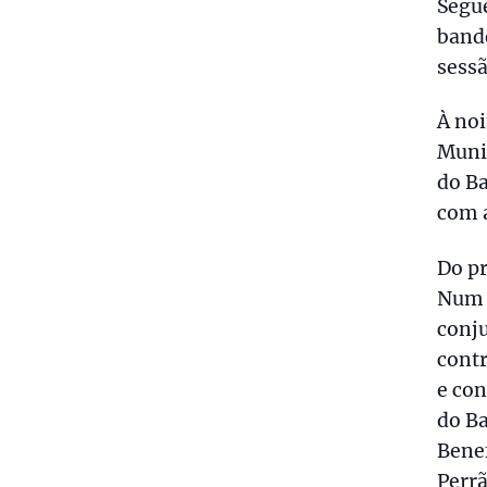
Segue
bande
sessã
À noi
Munic
do Ba
com 
Do p
Num 
conju
contr
e con
do Ba
Bene
Perr