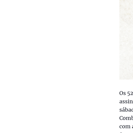
Os 52
assi
sábad
Comb
com a