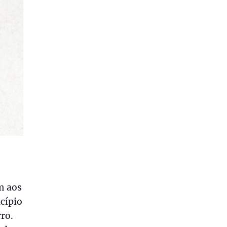
m aos
cípio
ro.