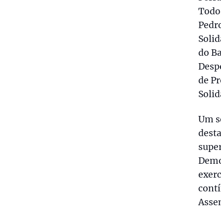
Todos
Pedro
Solid
do Ba
Despo
de Pr
Solid
Um s
desta
super
Democ
exerc
contí
Asse