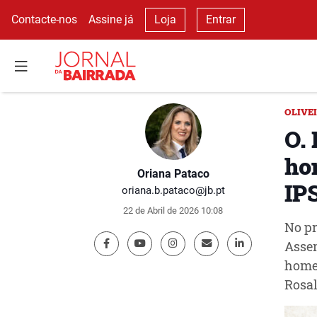
Contacte-nos
Assine já
Loja
Entrar
OLIVE
O. 
ho
Oriana Pataco
IP
oriana.b.pataco@jb.pt
22 de Abril de 2026 10:08
No pr
Assem
homen
Rosal