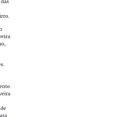
 das
irro.
o
veira
no,
s.
mento
veira
 de
ara