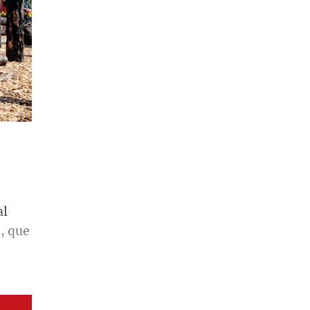
al
, que