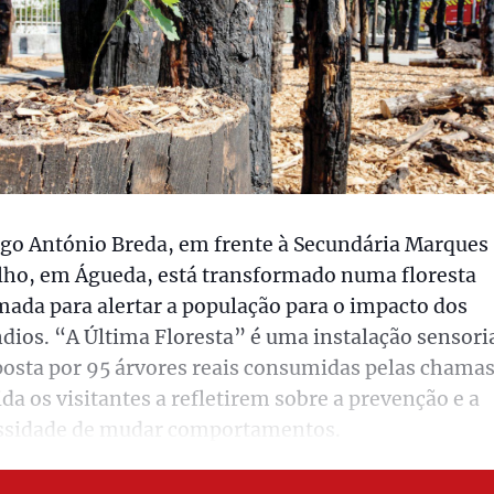
rgo António Breda, em frente à Secundária Marques
lho, em Águeda, está transformado numa floresta
ada para alertar a população para o impacto dos
dios. “A Última Floresta” é uma instalação sensori
osta por 95 árvores reais consumidas pelas chamas
da os visitantes a refletirem sobre a prevenção e a
ssidade de mudar comportamentos.