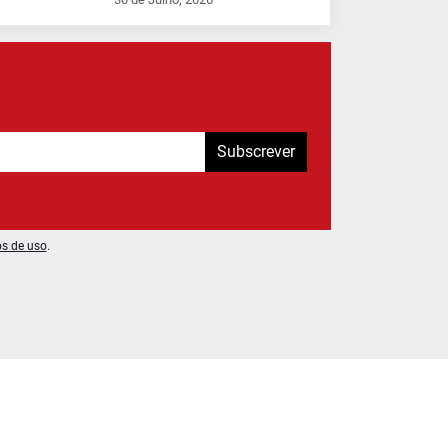
Subscrever
os de uso
.