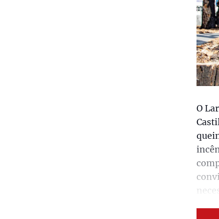
O La
Casti
queim
incên
comp
convi
nece