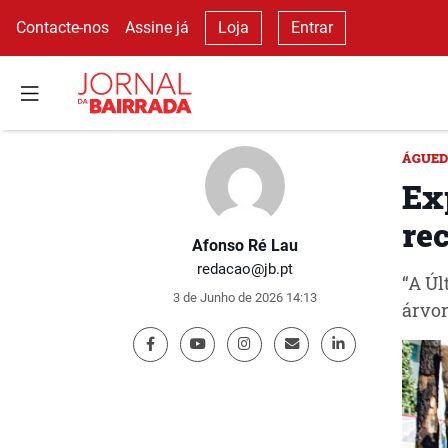
Contacte-nos
Assine já
Loja
Entrar
ÁGUE
Ex
rec
Afonso Ré Lau
redacao@jb.pt
“A Úl
3 de Junho de 2026 14:13
árvor