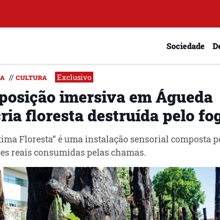
Sociedade
D
Exclusivo
//
DA
CULTURA
posição imersiva em Águeda
ria floresta destruída pelo fo
tima Floresta” é uma instalação sensorial composta p
es reais consumidas pelas chamas.