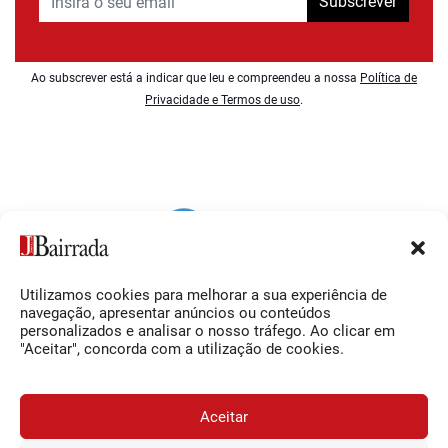
Subscrever
Ao subscrever está a indicar que leu e compreendeu a nossa
Política de
Privacidade e Termos de uso
.
Utilizamos cookies para melhorar a sua experiência de
Siga-nos
O Jornal da Bairrada
navegação, apresentar anúncios ou conteúdos
personalizados e analisar o nosso tráfego. Ao clicar em
Facebook
Contactos
"Aceitar", concorda com a utilização de cookies.
Instagram
Ficha Técnica
YouTube
Estatuto Editorial
Aceitar
Termos e Condições