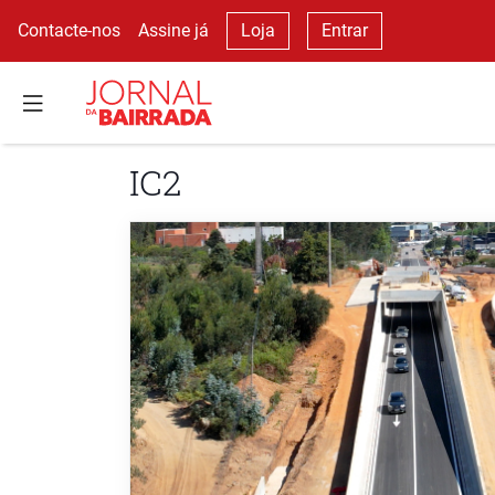
Contacte-nos
Assine já
Loja
Entrar
IC2