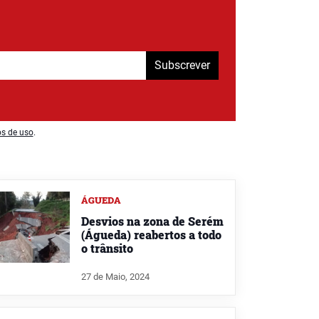
Subscrever
os de uso
.
ÁGUEDA
Desvios na zona de Serém
(Águeda) reabertos a todo
o trânsito
27 de Maio, 2024