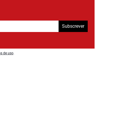
Subscrever
os de uso
.