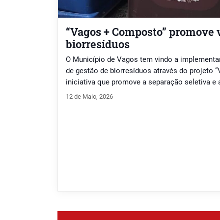
“Vagos + Composto” promove v
biorresíduos
O Município de Vagos tem vindo a implementar
de gestão de biorresíduos através do projeto
iniciativa que promove a separação seletiva e 
orgânicos, contribuindo para a sustentabilidad
12 de Maio, 2026
economia circular no concelho. O projeto asse
de atuação, […]