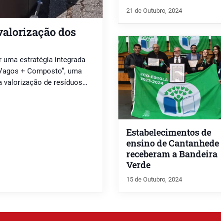
21 de Outubro, 2024
alorização dos
 uma estratégia integrada
 “Vagos + Composto”, uma
a valorização de resíduos
e ambiental e para a
nta em três eixos principais
Estabelecimentos de
ensino de Cantanhede
receberam a Bandeira
Verde
15 de Outubro, 2024