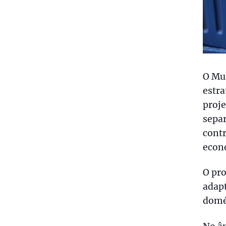
O Mu
estra
proj
separ
contr
econo
O pro
adapt
domés