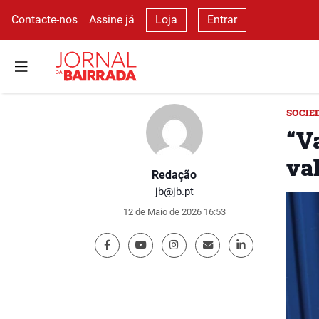
Contacte-nos
Assine já
Loja
Entrar
SOCIE
“V
va
Redação
jb@jb.pt
12 de Maio de 2026 16:53