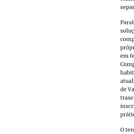
separ
Paral
solu
comp
própr
em fe
Comp
habit
atual
de Va
trase
inscr
práti
O ter