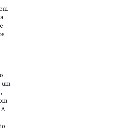
gem
ma
te
os
no
e um
,
com
 A
io