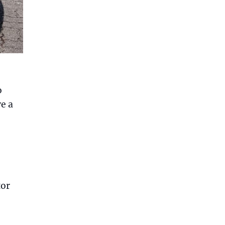
o
e a
tor