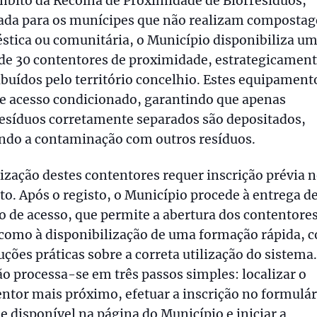
mbito da Recolha de Proximidade de Biorresíduos,
ada para os munícipes que não realizam composta
tica ou comunitária, o Município disponibiliza u
de 30 contentores de proximidade, estrategicamen
ibuídos pelo território concelhio. Estes equipament
e acesso condicionado, garantindo que apenas
esíduos corretamente separados são depositados,
ando a contaminação com outros resíduos.
lização destes contentores requer inscrição prévia 
to. Após o registo, o Município procede à entrega d
o de acesso, que permite a abertura dos contentores
como à disponibilização de uma formação rápida, 
uções práticas sobre a correta utilização do sistema.
o processa-se em três passos simples: localizar o
ntor mais próximo, efetuar a inscrição no formulár
e disponível na página do Município e iniciar a