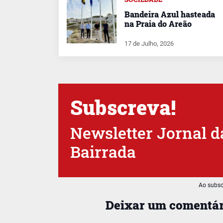
Bandeira Azul hasteada
na Praia do Areão
17 de Julho, 2026
Subscreva!
Newsletter Jornal d
Bairrada
Ao subsc
Deixar um comentár