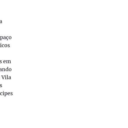
a
spaço
icos
es em
tando
 Vila
s
ícipes