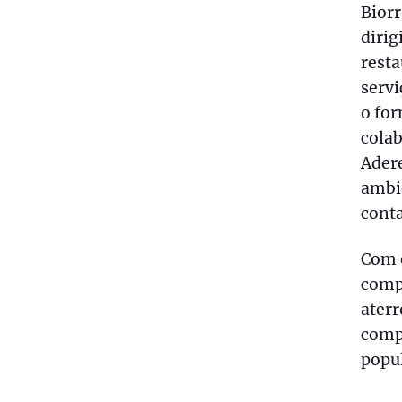
Biorr
dirig
resta
servi
o fo
colab
Ader
ambie
conta
Com o
comp
aterr
comp
popu