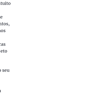
tuito
te
ntos,
aos
cas
jeto
o seu
a