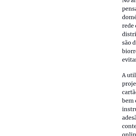
No â
pens
domés
rede 
distr
são d
biorr
evit
A uti
proje
cartã
bem 
instr
adesã
conte
onlin