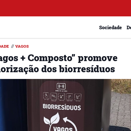
Sociedade
D
//
DADE
VAGOS
agos + Composto” promove
lorização dos biorresíduos