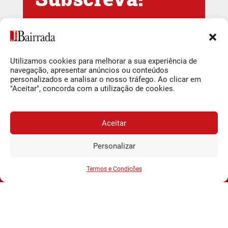
Newsletter Jornal
da Bairrada
Utilizamos cookies para melhorar a sua experiência de
navegação, apresentar anúncios ou conteúdos
Newsletter Semanal
personalizados e analisar o nosso tráfego. Ao clicar em
"Aceitar", concorda com a utilização de cookies.
Subscrever
Aceitar
Ao subscrever está a indicar que leu e compreendeu a nossa
Personalizar
Política de Privacidade e Termos de uso
.
JORNAL DA BAIRRADA
Assine o
a
Assinar
Deixar um comentário
0,34€
partir de
/semana
Termos e Condições
Tem de
iniciar a sessão
para publicar um comentário.