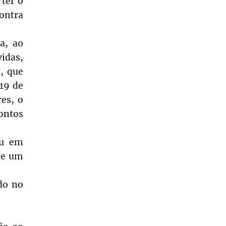
 ter o
ontra
a, ao
idas,
, que
19 de
res, o
pontos
eu em
de um
do no