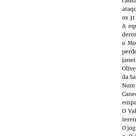
causa
ataq
os 31
A eq
derr
o Mo
perd
janei
Olive
da S
Num 
Cane
empa
O Va
teren
O jog