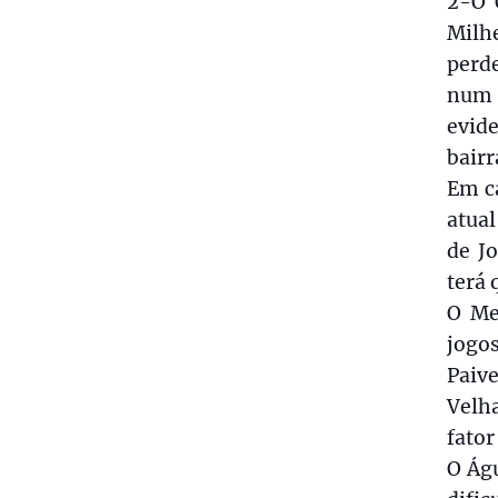
2-O 
Milh
perd
num 
evid
bairr
Em ca
atual
de J
terá 
O Me
jogo
Paiv
Velha
fator
O Ág