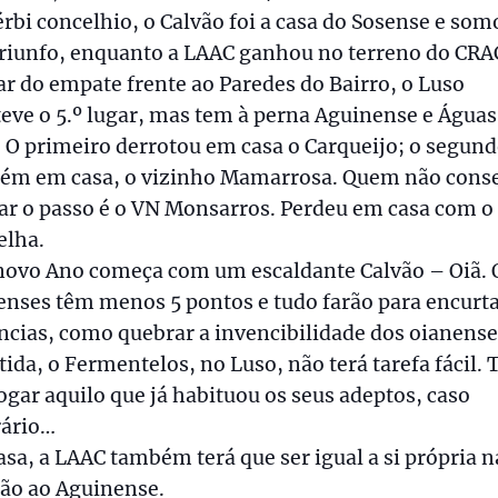
rbi concelhio, o Calvão foi a casa do Sosense e som
triunfo, enquanto a LAAC ganhou no terreno do CRA
r do empate frente ao Paredes do Bairro, o Luso
ve o 5.º lugar, mas tem à perna Aguinense e Águas
 O primeiro derrotou em casa o Carqueijo; o segund
ém em casa, o vizinho Mamarrosa. Quem não cons
ar o passo é o VN Monsarros. Perdeu em casa com o
elha.
novo Ano começa com um escaldante Calvão – Oiã. 
nses têm menos 5 pontos e tudo farão para encurt
ncias, como quebrar a invencibilidade dos oianense
tida, o Fermentelos, no Luso, não terá tarefa fácil. 
ogar aquilo que já habituou os seus adeptos, caso
rário…
sa, a LAAC também terá que ser igual a si própria n
ção ao Aguinense.