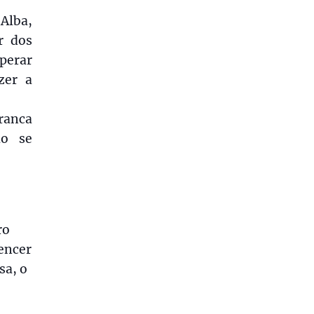
Alba,
r dos
perar
zer a
ranca
ão se
ro
vencer
sa, o
.