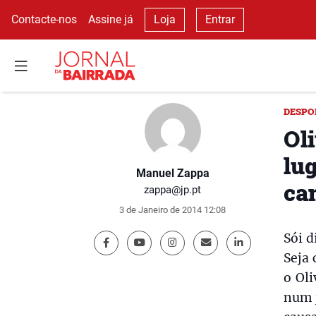
Contacte-nos
Assine já
Loja
Entrar
DESPO
Oli
lu
Manuel Zappa
ca
zappa@jp.pt
3 de Janeiro de 2014 12:08
Sói d
Seja 
o Oli
num 