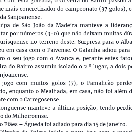
. Com esta goleada, o Oliveira do Bairro passou a
ue mais concretizador do campeonato (37 golos), c
 da Sanjoanense.
uipa de São João da Madeira manteve a lideranç
otar por números (3-0) que não deixam muitas dúv
urisquense no terreno deste. Surpresa para o Alba
eu em casa com o Paivense. O Gafanha adiou para 
ro o seu jogo com o Avanca e, perante estes fato
ira do Bairro assumiu isolado o 2.º lugar, a dois 
anjoanense.
jogo com muitos golos (7), o Famalicão perd
do, enquanto o Mealhada, em casa, não foi além 
te com o Carregosense.
longuense manteve a última posição, tendo perdi
o do Milheiroense.
o Fiães – Águeda foi adiado para dia 15 de janeiro.