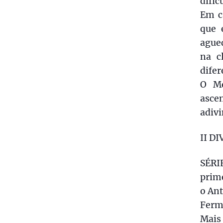
dific
Em c
que 
ague
na c
difer
O Mo
asce
adivi
II DI
SÉRIE
prime
o An
Ferme
Mais 