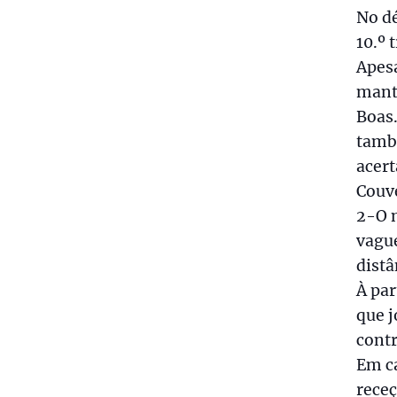
No dé
10.º 
Apesa
mante
Boas.
tamb
acert
Couv
2-O 
vague
distâ
À par
que j
cont
Em ca
rece