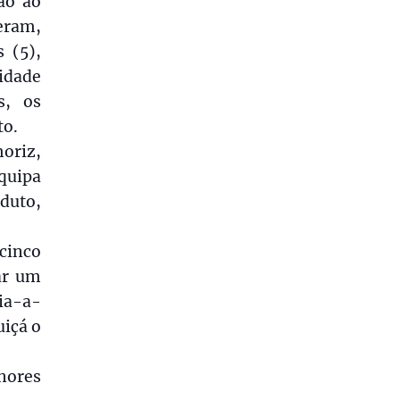
ão ao
eram,
 (5),
idade
s, os
to.
moriz,
equipa
duto,
cinco
ar um
ia-a-
uiçá o
nores