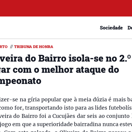
Sociedade
D
//
RTO
TRIBUNA DE HONRA
veira do Bairro isola-se no 2.º
gar com o melhor ataque do
mpeonato
izer-se na gíria popular que à meia dúzia é mais b
como for, transportando isto para as lides futebolís
veira do Bairro foi a Cucujães dar seis ao conjunto 
jogo em que a superioridade bairradina nunca este