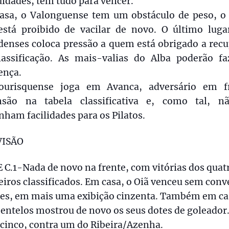
uldades, tem tudo para vencer.
asa, o Valonguense tem um obstáculo de peso, o 
está proibido de vacilar de novo. O último luga
denses coloca pressão a quem está obrigado a recu
lassificação. As mais-valias do Alba poderão fa
ença.
urisquense joga em Avanca, adversário em f
nsão na tabela classificativa e, como tal, n
nham facilidades para os Pilatos.
VISÃO
 C.1-Nada de novo na frente, com vitórias dos quat
iros classificados. Em casa, o Oiã venceu sem con
tes, em mais uma exibição cinzenta. Também em ca
ntelos mostrou de novo os seus dotes de goleador
cinco, contra um do Ribeira/Azenha.