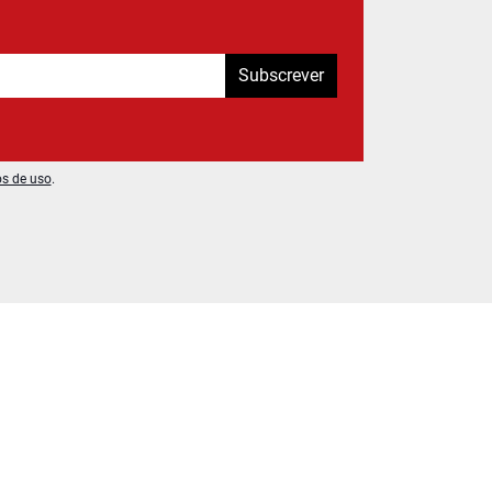
Subscrever
os de uso
.