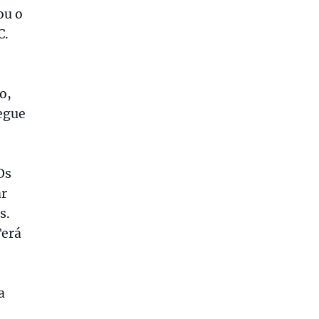
ou o
C.
o,
egue
Os
ar
s.
Terá
a