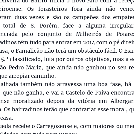
Oliveira do Bairro inicia o novo Ano com a receç
eiroense. Os forasteiros fora ainda não venc
eram duas vezes e são os campeões dos empates
total de 8. Porém, face a alguma irregular
enciada pelo conjunto de Milheirós de Poiare
adinos têm tudo para entrar em 2014 com o pé direi
sa, o Famalicão não terá um obstáculo fácil. O Es
 5.º classificado, luta por outros objetivos, mas a 
oão Pedro Mariz, que ainda não ganhou no seu re
que arrepiar caminho.
alhada também não atravessa uma boa fase, há 
s que não ganha, e vai a Castelo de Paiva encontr
ense moralizado depois da vitória em Albergar
. Os bairradinos terão que contrariar esse moral, q
 casa.
ueda recebe o Carregosense e, com maiores ou me