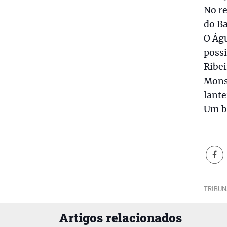
No r
do Ba
O Águ
possi
Ribe
Monsa
lant
Um b
TRIBUN
Artigos relacionados