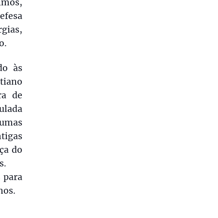
imos,
efesa
gias,
o.
do às
tiano
ra de
ulada
gumas
tigas
nça do
s.
s para
nos.