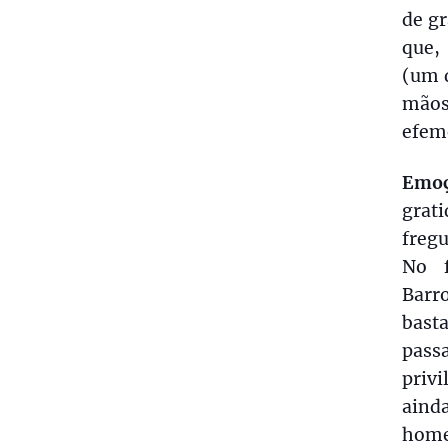
de gr
que,
(um d
mãos
efem
Emoç
grat
fregu
No f
Barr
bast
pass
privi
aind
homen