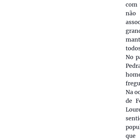
com 
não 
asso
grand
mant
todos
No p
Pedr
home
fregu
Na oc
de F
Lour
sent
popu
que 