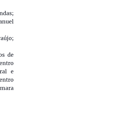
ndas;
anuel
aújo;
os de
Centro
ral e
Centro
Câmara