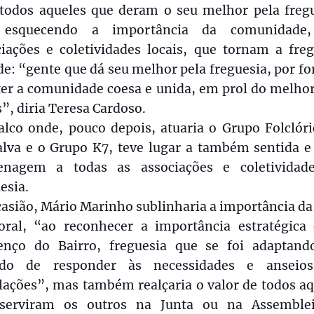
todos aqueles que deram o seu melhor pela fregu
esquecendo a importância da comunidade
ciações e coletividades locais, que tornam a freg
e: “gente que dá seu melhor pela freguesia, por f
er a comunidade coesa e unida, em prol do melhor
”, diria Teresa Cardoso.
alco onde, pouco depois, atuaria o Grupo Folclóri
alva e o Grupo K7, teve lugar a também sentida e 
nagem a todas as associações e coletividad
esia.
asião, Mário Marinho sublinharia a importância da
oral, “ao reconhecer a importância estratégica 
enço do Bairro, freguesia que se foi adaptand
ido de responder às necessidades e anseio
lações”, mas também realçaria o valor de todos aq
serviram os outros na Junta ou na Assemble