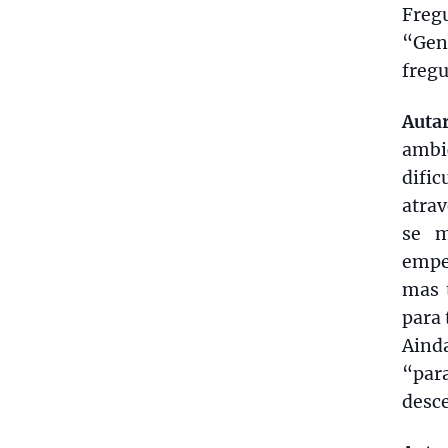
Fregu
“Gen
fregu
Auta
ambi
difi
atra
se m
empe
mas 
para 
Ainda
“par
desce