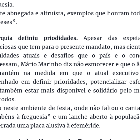
esia.
te abnegada e altruísta, exemplos que honram tod
eses”.
rquia definiu priodidades.
Apesar das expeta
ciosas que tem para o presente mandato, mas cient
culdades atuais e desafios que o país e o con
vessam, Mário Marinho diz não esmorecer e que o 
antém na medida em que o atual executivo
nhado em definir prioridades, potencializar esfo
também estar mais disponível e solidário pelo m
todos.
 neste ambiente de festa, onde não faltou o cant
abéns à freguesia” e um lanche aberto à população
rrada uma placa alusiva à efeméride.