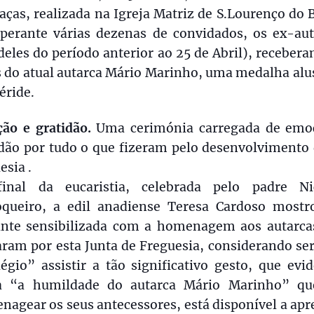
aças, realizada na Igreja Matriz de S.Lourenço do 
 perante várias dezenas de convidados, os ex-aut
eles do período anterior ao 25 de Abril), receber
 do atual autarca Mário Marinho, uma medalha alus
éride.
ão e gratidão.
Uma cerimónia carregada de emo
idão por tudo o que fizeram pelo desenvolvimento 
esia .
inal da eucaristia, celebrada pelo padre Ni
oqueiro, a edil anadiense Teresa Cardoso mostr
ante sensibilizada com a homenagem aos autarca
aram por esta Junta de Freguesia, considerando se
légio” assistir a tão significativo gesto, que evi
a “a humildade do autarca Mário Marinho” qu
agear os seus antecessores, está disponível a ap