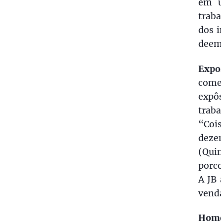
em u
trab
dos 
deem
Expo
come
expô
trab
“Coi
deze
(Quin
porco
A JB 
venda
Home