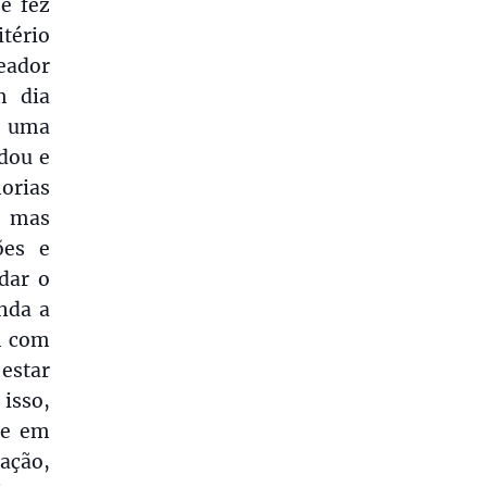
e fez
tério
eador
m dia
r uma
udou e
orias
, mas
ões e
dar o
nda a
m com
 estar
isso,
 e em
ação,