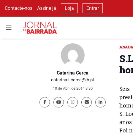
Contacte-nos
Assine já
Loja
Entrar
ANADI
S.
ho
Catarina Cerca
catarina.i.cerca@jb.pt
Seis
10 de Abril de 2014 8:30
pre
home
S. L
anos 
Foi n