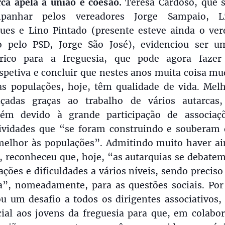
rca apela à união e coesão.
Teresa Cardoso, que s
panhar pelos vereadores Jorge Sampaio, Li
ues e Lino Pintado (presente esteve ainda o ver
to pelo PSD, Jorge São José), evidenciou ser u
órico para a freguesia, que pode agora faze
spetiva e concluir que nestes anos muita coisa m
as populações, hoje, têm qualidade de vida. Melh
nçadas graças ao trabalho de vários autarcas
ém devido à grande participação de associaç
tividades que “se foram construindo e souberam 
melhor às populações”. Admitindo muito haver ai
r, reconheceu que, hoje, “as autarquias se debate
ações e dificuldades a vários níveis, sendo preciso
ta”, nomeadamente, para as questões sociais. Por 
ou um desafio a todos os dirigentes associativos,
cial aos jovens da freguesia para que, em colabor