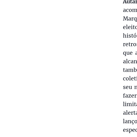
Auta
acom
Marq
elei
hist
retro
que 
alca
tamb
cole
seu 
faze
limit
aler
lanç
espe