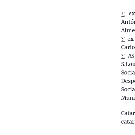
∑ ex
Antó
Alme
∑ ex
Carlo
∑ As
S.Lou
Soci
Despo
Socia
Munic
Catar
cata