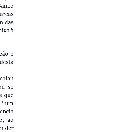
Bairro
arcas
am das
iva à
ção e
desta
colau
ou-se
s que
r “um
dencia
e, ao
render