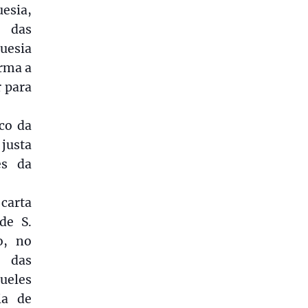
esia,
, das
uesia
orma a
 para
co da
justa
es da
 carta
de S.
o, no
s das
ueles
ia de