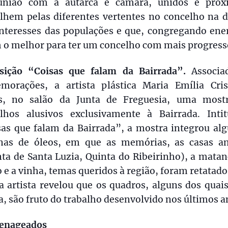
nião com a autarca e câmara, unidos e próx
alhem pelas diferentes vertentes no concelho na d
interesses das populações e que, congregando ener
 o melhor para ter um concelho com mais progress
sição “Coisas que falam da Bairrada”.
Associa
morações, a artista plástica Maria Emília Cris
s, no salão da Junta de Freguesia, uma most
alhos alusivos exclusivamente à Bairrada. Intit
sas que falam da Bairrada”, a mostra integrou al
nas de óleos, em que as memórias, as casas an
ta de Santa Luzia, Quinta do Ribeirinho), a mata
 e a vinha, temas queridos à região, foram retatado
a artista revelou que os quadros, alguns dos quai
, são fruto do trabalho desenvolvido nos últimos a
nageados