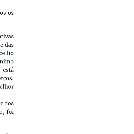
os os
tivas
e das
celho
ânimo
 está
rços,
elhor
ar dos
, foi