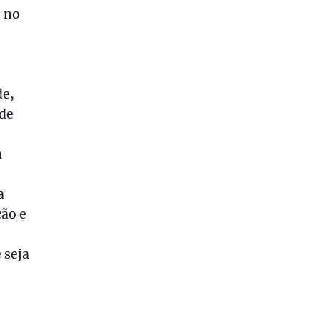
o no
de,
 de
a
a
ção e
 seja