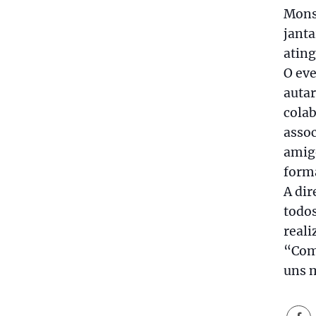
Monsa
janta
ating
O eve
autar
colab
assoc
amigo
forma
A dir
todos
reali
“Com
uns 