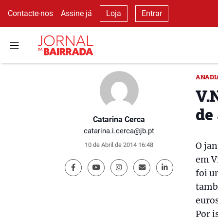
Contacte-nos
Assine já
Loja
Entrar
ANADI
V.
de
Catarina Cerca
catarina.i.cerca@jb.pt
O jan
10 de Abril de 2014 16:48
em Vi
foi u
també
euros
Por i