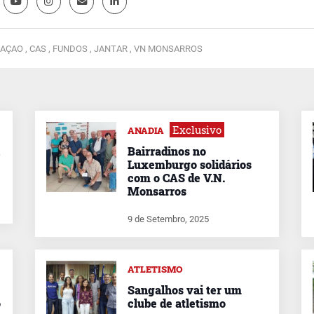
AÇAO ,
CAS ,
FUNDOS ,
JANTAR ,
VN MONSARROS
Exclusivo
ANADIA
Bairradinos no
Luxemburgo solidários
com o CAS de V.N.
Monsarros
9 de Setembro, 2025
ATLETISMO
Sangalhos vai ter um
o
clube de atletismo