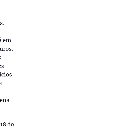
s.
já em
uros.
s
es
ícios
e
lena
018 do