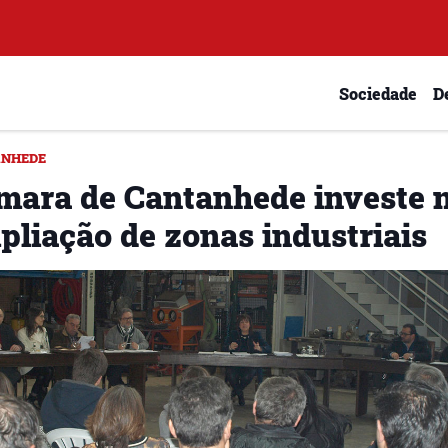
Sociedade
D
NHEDE
mara de Cantanhede investe 
pliação de zonas industriais