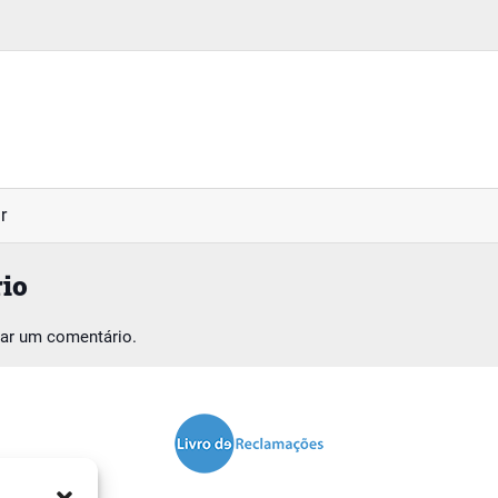
r
io
car um comentário.