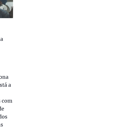
da
Zona
stá a
s com
de
dos
as