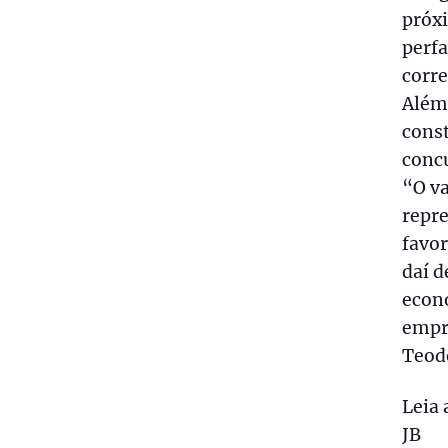
próxi
perfa
corre
Além
const
conc
“O va
repre
favor
daí d
econ
empr
Teod
Leia 
JB