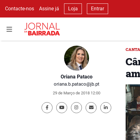
Contacte-nos
Assine já
Loja
Entrar
CANTA
Câ
am
Oriana Pataco
oriana.b.pataco@jb.pt
29 de Março de 2018 12:00