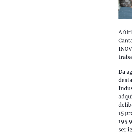
A últ
Canta
INOV
trab
Da a
desta
Indus
adqui
delib
15 pr
195.9
ser i