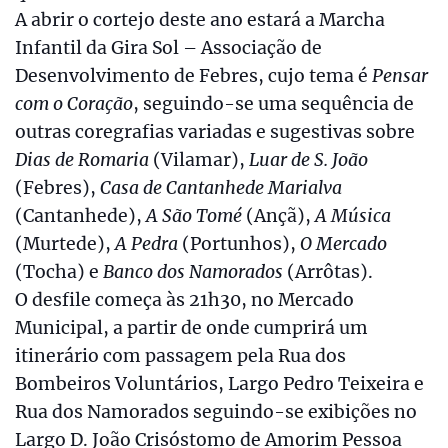
A abrir o cortejo deste ano estará a Marcha
Infantil da Gira Sol – Associação de
Desenvolvimento de Febres, cujo tema é
Pensar
com o Coração
, seguindo-se uma sequência de
outras coregrafias variadas e sugestivas sobre
Dias de Romaria
(Vilamar),
Luar de S. João
(Febres),
Casa de Cantanhede Marialva
(Cantanhede),
A São Tomé
(Ançã),
A Música
(Murtede),
A Pedra
(Portunhos),
O Mercado
(Tocha) e
Banco dos Namorados
(Arrôtas).
O desfile começa às 21h30, no Mercado
Municipal, a partir de onde cumprirá um
itinerário com passagem pela Rua dos
Bombeiros Voluntários, Largo Pedro Teixeira e
Rua dos Namorados seguindo-se exibições no
Largo D. João Crisóstomo de Amorim Pessoa