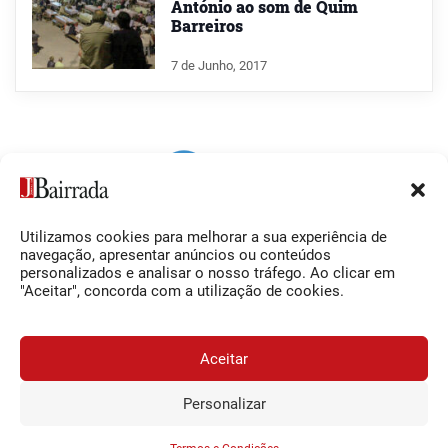
António ao som de Quim
Barreiros
7 de Junho, 2017
Utilizamos cookies para melhorar a sua experiência de
Siga-nos
O Jornal da Bairrada
navegação, apresentar anúncios ou conteúdos
personalizados e analisar o nosso tráfego. Ao clicar em
Facebook
Contactos
"Aceitar", concorda com a utilização de cookies.
Instagram
Ficha Técnica
YouTube
Estatuto Editorial
Aceitar
Termos e Condições
Personalizar
JORNAL DA BAIRRADA
Assine o
a
Assinar
0,34€
© 2026 Jornal da Bairrada
partir de
/semana