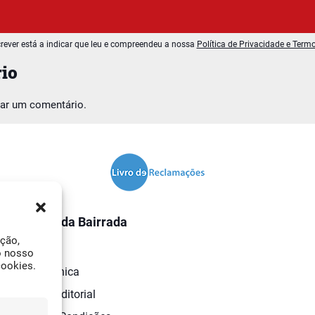
rever está a indicar que leu e compreendeu a nossa
Política de Privacidade e Term
io
car um comentário.
O Jornal da Bairrada
ação,
Contactos
o nosso
cookies.
Ficha Técnica
Estatuto Editorial