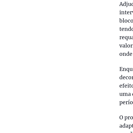
Adjud
inter
bloco
tendo
requa
valo
onde
Enqua
deco
efeit
uma d
perío
O pro
adap