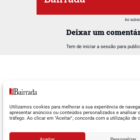
Ao subsc
Deixar um comentár
Tem de
iniciar a sessão
para publi
Siga-nos
Utilizamos cookies para melhorar a sua experiência de naveg
Facebook
apresentar anúncios ou conteúdos personalizados e analisar 
tráfego. Ao clicar em "Aceitar", concorda com a utilização de 
Instagram
YouTube
Aceitar
Personalizar