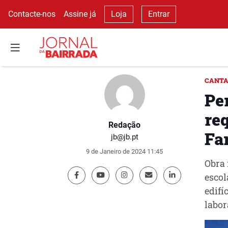
Contacte-nos
Assine já
Loja
Entrar
CANTA
Pe
re
Redação
Fa
jb@jb.pt
9 de Janeiro de 2024 11:45
Obra 
escol
edifí
labor