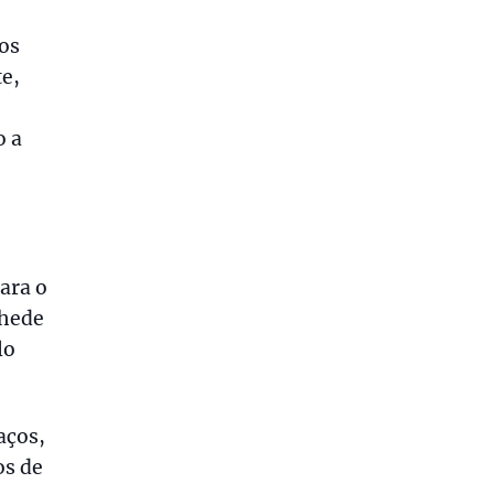
os
te,
o a
ara o
nhede
lo
aços,
os de