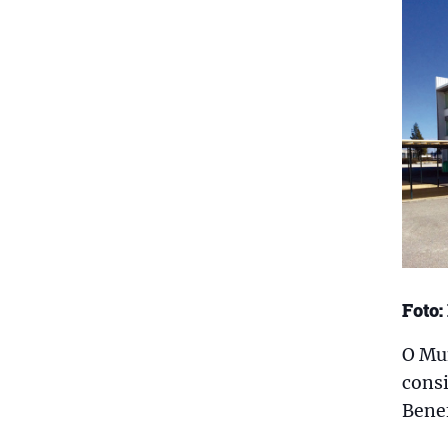
Foto:
O Mun
cons
Benef